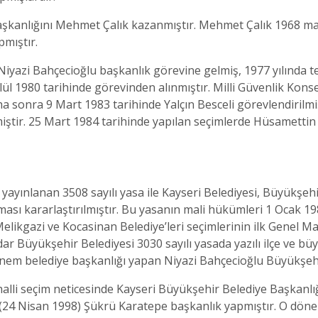
aşkanlığını Mehmet Çalık kazanmıştır. Mehmet Çalık 1968 maha
pmıştır.
Niyazi Bahçecioğlu başkanlık görevine gelmiş, 1977 yılında tek
l 1980 tarihinde görevinden alınmıştır. Milli Güvenlik Konsey
a sonra 9 Mart 1983 tarihinde Yalçın Besceli görevlendirilmiş
tir. 25 Mart 1984 tarihinde yapılan seçimlerde Hüsamettin Çe
 yayınlanan 3508 sayılı yasa ile Kayseri Belediyesi, Büyükşehi
ması kararlaştırılmıştır. Bu yasanın mali hükümleri 1 Ocak 19
likgazi ve Kocasinan Belediye’leri seçimlerinin ilk Genel Maha
Büyükşehir Belediyesi 3030 sayılı yasada yazılı ilçe ve büyük
önem belediye başkanlığı yapan Niyazi Bahçecioğlu Büyükşehir
lli seçim neticesinde Kayseri Büyükşehir Belediye Başkanlığı’
(24 Nisan 1998) Şükrü Karatepe başkanlık yapmıştır. O döne