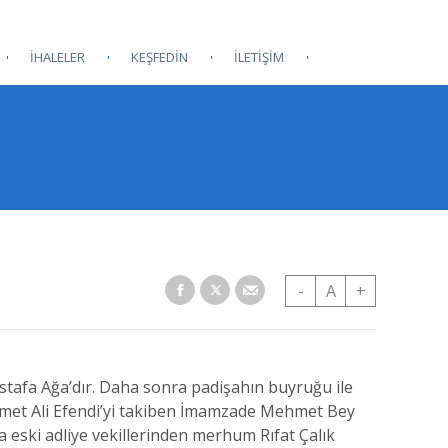
İHALELER
KEŞFEDİN
İLETİŞİM
-
A
+
ustafa Ağa’dır. Daha sonra padişahın buyruğu ile
hmet Ali Efendi’yi takiben İmamzade Mehmet Bey
a eski adliye vekillerinden merhum Rıfat Çalık