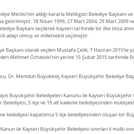
diye Meclisi’nin aldığı kararla Melikgazi Belediye Başkanı v
 getirilmiştir. 18 Nisan 1999, 27 Mart 2004, 29 Mart 2009 ve
ediye Başkanı seçilerek Kayseri tarihinde bir ilke imza atmı
li adayı olmuş ve milletvekili seçilmiştir.
e Başkanı olarak seçilen Mustafa Çelik; 7 Haziran 2015’te ya
 eden Mehmet Özhaseki’nin yerine 15 Şubat 2015 tarihinde B
ucu, Dr. Memduh Büyükkılıç Kayseri Büyükşehir Belediye Başk
ılı Büyükşehir Belediyeleri Kanunu ile Kayseri Büyükşehir B
Belediyesi, 5 ilçe ve 19 alt kademe belediyesinden müteşekki
eme belediyesi kapatılınca 5 ilçe belediyesinden oluşan bir Bü
Kanun ile Kayseri Büyükşehir Belediyesi sınırları il mülki sınır