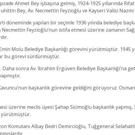
zade Ahmet Bey işbaşına gelmiş, 1924-1925 yıllarında Rıfat 
uhittin Bey, Av. Necmettin Feyzioğlu ve Kayseri Valisi Nazmi
arti döneminde yapılan bir seçimle 1936 yılında belediye baş
nda Necmettin Feyzioğlu’nun istifa etmesi üzerine zamanın S
dır.
 Emin Molu Belediye Başkanlığı görevini yürütmüştür. 1945 
dar bu görevi sürdürmüştür.
r. Daha sonra Av. İbrahim Ergüven Belediye Başkanlığı’na getir
yapmıştır.
 Kavuncu’nun başkanlık görevine geldiğini görüyoruz. Osman
esi üzerine meclis üyesi Şahap Sicimoğlu başkanlık yapmış, 
i yürütmüştür.
zon Komutanı Albay Bedri Demircioğlu, Tuğgeneral Selahatt
pmışlardır.