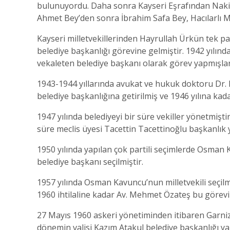
bulunuyordu. Daha sonra Kayseri Eşrafından Nakip
Ahmet Bey’den sonra İbrahim Safa Bey, Hacılarlı M
Kayseri milletvekillerinden Hayrullah Ürkün tek p
belediye başkanlığı görevine gelmiştir. 1942 yılı
vekaleten belediye başkanı olarak görev yapmışlar
1943-1944 yıllarında avukat ve hukuk doktoru Dr.
belediye başkanlığına getirilmiş ve 1946 yılına ka
1947 yılında belediyeyi bir süre vekiller yönetmişti
süre meclis üyesi Tacettin Tacettinoğlu başkanlık 
1950 yılında yapılan çok partili seçimlerde Osman
belediye başkanı seçilmiştir.
1957 yılında Osman Kavuncu’nun milletvekili seçilm
1960 ihtilaline kadar Av. Mehmet Özateş bu görev
27 Mayıs 1960 askeri yönetiminden itibaren Garni
dönemin valisi Kazım Atakul belediye başkanlığı ya