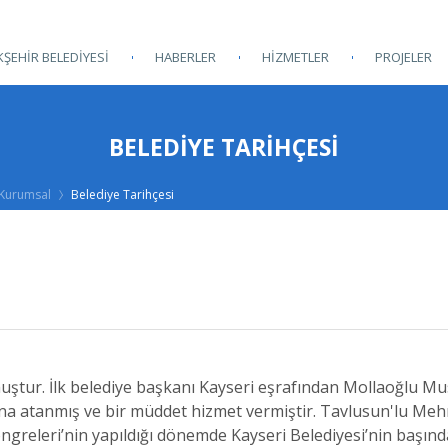
ŞEHİR BELEDİYESİ
HABERLER
HİZMETLER
PROJELER
BELEDIYE TARIHÇESI
Kurumsal
Belediye Tarihçesi
ulmuştur. İlk belediye başkanı Kayseri eşrafından Mollaoğlu M
ına atanmış ve bir müddet hizmet vermiştir. Tavlusun'lu Me
ngreleri’nin yapıldığı dönemde Kayseri Belediyesi’nin başınd