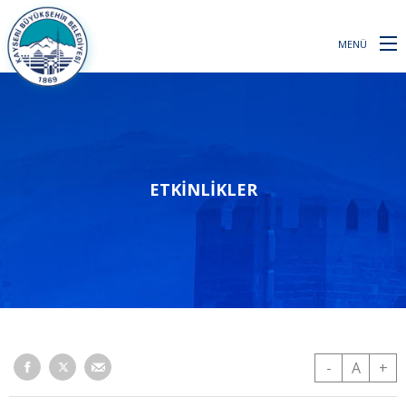
MENÜ
ETKINLIKLER
-
A
+