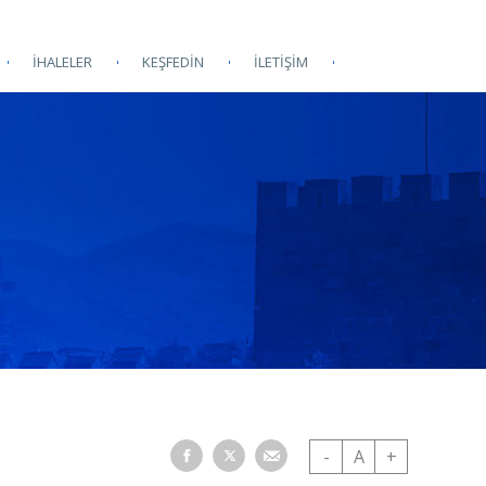
İHALELER
KEŞFEDİN
İLETİŞİM
-
A
+