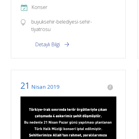
Konser
buyuksehir-belediyesi-sehir-
tiyatrosu
Detaylı Bilgi
21
Nisan
2019