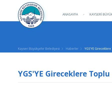
ANASAYFA
KAYSERİ BÜYÜK
Kayseri Büyükşehir Belediyesi
Haberler
YGS'YE Gireceklere
YGS'YE Gireceklere Toplu