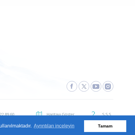
222 89 60
Haritayı Göster
S.S.S
ullanılmaktadır.
Ayrıntıları inceleyin
Tamam