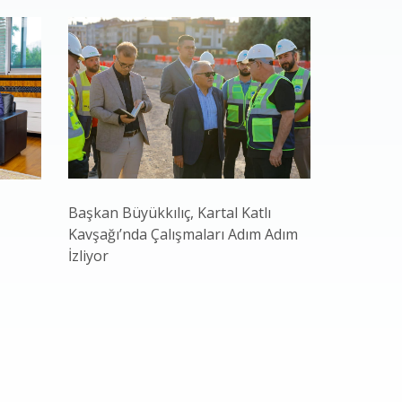
Başkan Büyükkılıç, Kartal Katlı
Kayseri B
Kavşağı’nda Çalışmaları Adım Adım
Hasadı Ba
İzliyor
Ekonomi