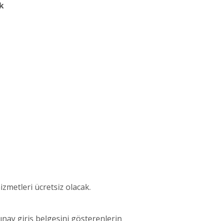
k
zmetleri ücretsiz olacak.
nav giriş belgesini gösterenlerin