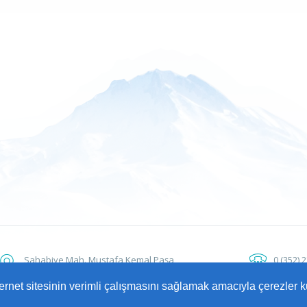
Sahabiye Mah. Mustafa Kemal Paşa
0 (352) 
Bulvarı No: 15 38010 Kocasinan / KAYSERİ
ALO 153
nternet sitesinin verimli çalışmasını sağlamak amacıyla çerezler k