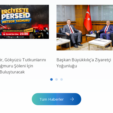
r, Gökyüzü Tutkunlarını
Başkan Büyükkılıç’a Ziyaretçi
ğmuru Şöleni İçin
Yoğunluğu
 Buluşturacak
Tüm Haberler