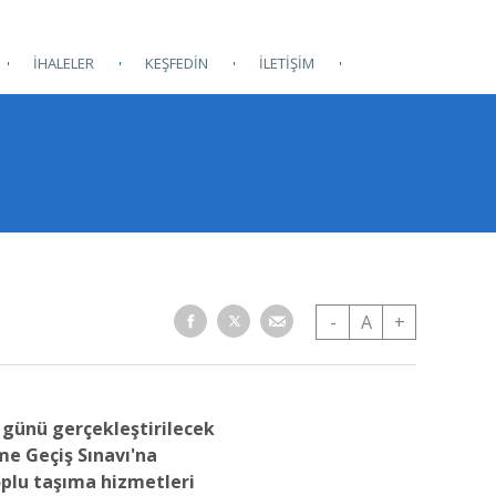
İHALELER
KEŞFEDİN
İLETİŞİM
-
A
+
 günü gerçekleştirilecek
e Geçiş Sınavı'na
oplu taşıma hizmetleri