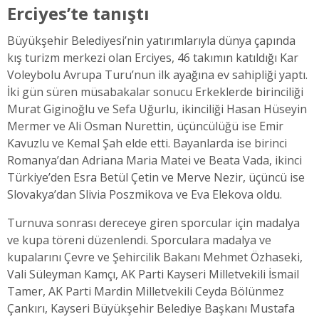
Erciyes’te tanıştı
Büyükşehir Belediyesi’nin yatırımlarıyla dünya çapında
kış turizm merkezi olan Erciyes, 46 takımın katıldığı Kar
Voleybolu Avrupa Turu’nun ilk ayağına ev sahipliği yaptı.
İki gün süren müsabakalar sonucu Erkeklerde birinciliği
Murat Giginoğlu ve Sefa Uğurlu, ikinciliği Hasan Hüseyin
Mermer ve Ali Osman Nurettin, üçüncülüğü ise Emir
Kavuzlu ve Kemal Şah elde etti. Bayanlarda ise birinci
Romanya’dan Adriana Maria Matei ve Beata Vada, ikinci
Türkiye’den Esra Betül Çetin ve Merve Nezir, üçüncü ise
Slovakya’dan Slivia Poszmikova ve Eva Elekova oldu.
Turnuva sonrası dereceye giren sporcular için madalya
ve kupa töreni düzenlendi. Sporculara madalya ve
kupalarını Çevre ve Şehircilik Bakanı Mehmet Özhaseki,
Vali Süleyman Kamçı, AK Parti Kayseri Milletvekili İsmail
Tamer, AK Parti Mardin Milletvekili Ceyda Bölünmez
Çankırı, Kayseri Büyükşehir Belediye Başkanı Mustafa