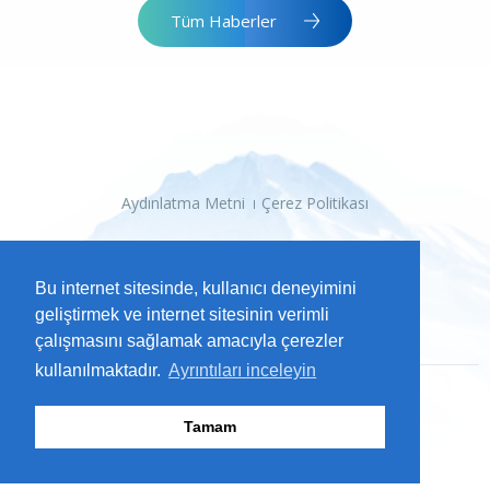
Tüm Haberler
Aydınlatma Metni
Çerez Politikası
Bu internet sitesinde, kullanıcı deneyimini
geliştirmek ve internet sitesinin verimli
çalışmasını sağlamak amacıyla çerezler
kullanılmaktadır.
Ayrıntıları inceleyin
Tamam
2026 Kayseri Büyükşehir Belediyesi
Tüm Hakları Saklıdır.