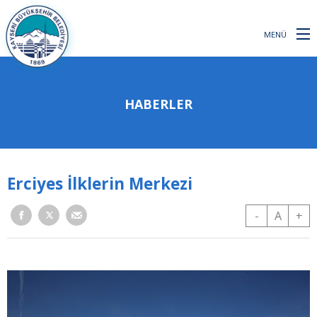
MENÜ
HABERLER
Erciyes İlklerin Merkezi
-
A
+