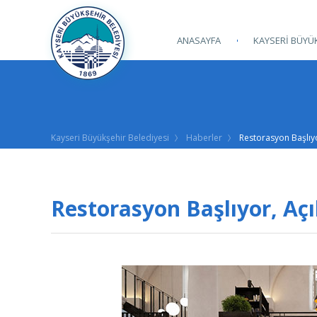
ANASAYFA
KAYSERİ BÜYÜK
Kayseri Büyükşehir Belediyesi
Haberler
Restorasyon Başlıyo
Restorasyon Başlıyor, Açı