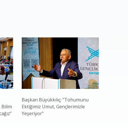
Başkan Büyükkılıç: "Tohumunu
Kayseri B
 Bilim
Ektiğimiz Umut, Gençlerimizle
Gastrono
cağız”
Yeşeriyor"
Güçlü Adr