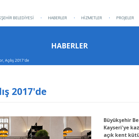
ŞEHİR BELEDİYESİ
HABERLER
HİZMETLER
PROJELER
HABERLER
r, Açılış 2017'de
lış 2017'de
Büyükşehir Be
Kayseri'ye kaz
açık kent küt