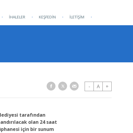
İHALELER
KEŞFEDİN
İLETİŞİM
-
A
+
lediyesi tarafından
andırılacak olan 24 saat
üphanesi için bir sunum