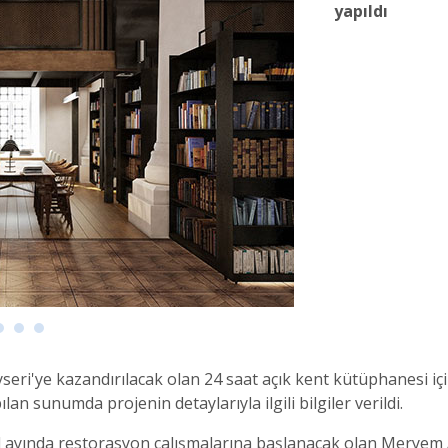
yapıldı
seri'ye kazandırılacak olan 24 saat açık kent kütüphanesi iç
an sunumda projenin detaylarıyla ilgili bilgiler verildi.
ül ayında restorasyon çalışmalarına başlanacak olan Meryem A