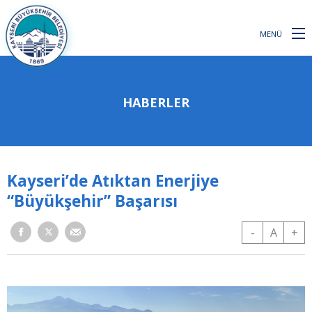
MENÜ
HABERLER
Kayseri’de Atıktan Enerjiye
“Büyükşehir” Başarısı
-
A
+