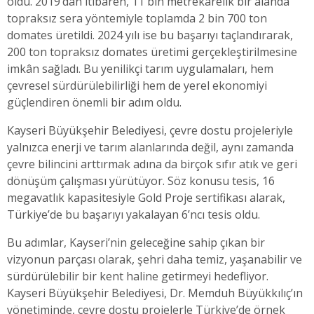
oldu. 2019’dan itibaren, 11 bin metrekarelik bir alanda
topraksız sera yöntemiyle toplamda 2 bin 700 ton
domates üretildi. 2024 yılı ise bu başarıyı taçlandırarak,
200 ton topraksız domates üretimi gerçekleştirilmesine
imkân sağladı. Bu yenilikçi tarım uygulamaları, hem
çevresel sürdürülebilirliği hem de yerel ekonomiyi
güçlendiren önemli bir adım oldu.
Kayseri Büyükşehir Belediyesi, çevre dostu projeleriyle
yalnızca enerji ve tarım alanlarında değil, aynı zamanda
çevre bilincini arttırmak adına da birçok sıfır atık ve geri
dönüşüm çalışması yürütüyor. Söz konusu tesis, 16
megavatlık kapasitesiyle Gold Proje sertifikası alarak,
Türkiye’de bu başarıyı yakalayan 6’ncı tesis oldu.
Bu adımlar, Kayseri’nin geleceğine sahip çıkan bir
vizyonun parçası olarak, şehri daha temiz, yaşanabilir ve
sürdürülebilir bir kent haline getirmeyi hedefliyor.
Kayseri Büyükşehir Belediyesi, Dr. Memduh Büyükkılıç’ın
yönetiminde, çevre dostu projelerle Türkiye’de örnek