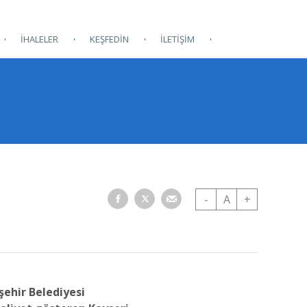
İHALELER
KEŞFEDİN
İLETİŞİM
-
A
+
şehir Belediyesi