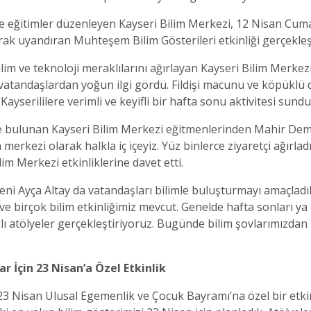
 ve eğitimler düzenleyen Kayseri Bilim Merkezi, 12 Nisan Cuma
ak uyandıran Muhteşem Bilim Gösterileri etkinliği gerçekleşt
ilim ve teknoloji meraklılarını ağırlayan Kayseri Bilim Merke
vatandaşlardan yoğun ilgi gördü. Fildişi macunu ve köpüklü de
 Kayserililere verimli ve keyifli bir hafta sonu aktivitesi sundu
 bulunan Kayseri Bilim Merkezi eğitmenlerinden Mahir Demir,
im merkezi olarak halkla iç içeyiz. Yüz binlerce ziyaretçi ağır
ilim Merkezi etkinliklerine davet etti.
eni Ayça Altay da vatandaşları bilimle buluşturmayı amaçladık
 ve birçok bilim etkinliğimiz mevcut. Genelde hafta sonları y
ı atölyeler gerçekleştiriyoruz. Bugünde bilim şovlarımızdan b
r İçin 23 Nisan’a Özel Etkinlik
23 Nisan Ulusal Egemenlik ve Çocuk Bayramı’na özel bir etkin