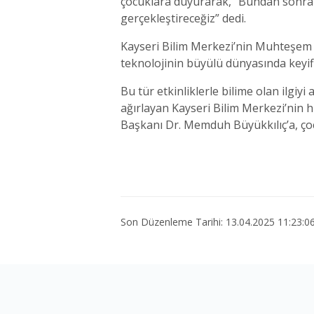
çocuklara duyurarak, “Bundan sonraki e
gerçekleştireceğiz” dedi.
Kayseri Bilim Merkezi’nin Muhteşem Bi
teknolojinin büyülü dünyasında keyifl
Bu tür etkinliklerle bilime olan ilgiy
ağırlayan Kayseri Bilim Merkezi’nin 
Başkanı Dr. Memduh Büyükkılıç’a, çocu
Son Düzenleme Tarihi: 13.04.2025 11:23:0