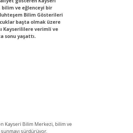
aliyet gösteren Kayseri
 bilim ve eğlenceyi bir
uhteşem Bilim Gösterileri
çocuklar başta olmak üzere
ı Kayserililere verimli ve
ta sonu yaşattı.
en Kayseri Bilim Merkezi, bilim ve
kı sunmayı sürdürüyor.