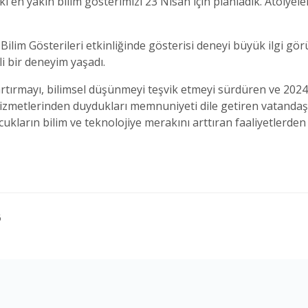
n yakın bilim gösterimizi 23 Nisan için planladık. Atölyeler 
lim Gösterileri etkinliğinde gösterisi deneyi büyük ilgi görür
i bir deneyim yaşadı.
i artırmayı, bilimsel düşünmeyi teşvik etmeyi sürdüren ve 2024 
hizmetlerinden duydukları memnuniyeti dile getiren vatandaş
kların bilim ve teknolojiye merakını arttıran faaliyetlerden d
6