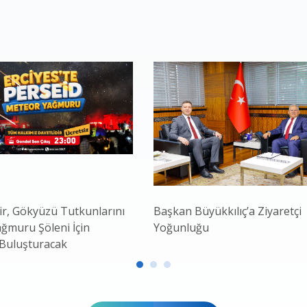
r, Gökyüzü Tutkunlarını
Başkan Büyükkılıç’a Ziyaretçi
ğmuru Şöleni İçin
Yoğunluğu
 Buluşturacak