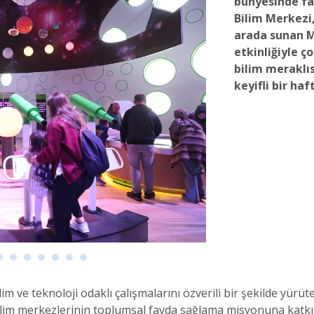
bünyesinde fa
Bilim Merkezi,
arada sunan M
etkinliğiyle 
bilim meraklıs
keyifli bir haf
 ve teknoloji odaklı çalışmalarını özverili bir şekilde yürüt
e bilim merkezlerinin toplumsal fayda sağlama misyonuna kat