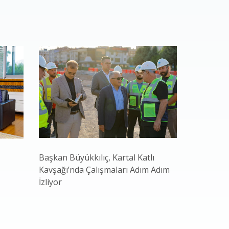
Başkan Büyükkılıç, Kartal Katlı
Kayseri B
Kavşağı’nda Çalışmaları Adım Adım
Hasadı Ba
İzliyor
Ekonomi