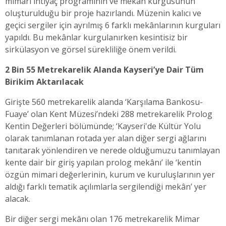
mimari ihtiyaç programının ve mekân kurgusunun
oluşturulduğu bir proje hazırlandı. Müzenin kalıcı ve
geçici sergiler için ayrılmış 6 farklı mekânlarının kurguları
yapıldı. Bu mekânlar kurgulanırken kesintisiz bir
sirkülasyon ve görsel sürekliliğe önem verildi.
2 Bin 55 Metrekarelik Alanda Kayseri’ye Dair Tüm
Birikim Aktarılacak
Girişte 560 metrekarelik alanda ‘Karşılama Bankosu-
Fuaye’ olan Kent Müzesi’ndeki 288 metrekarelik Prolog
Kentin Değerleri bölümünde; ‘Kayseri'de Kültür Yolu
olarak tanımlanan rotada yer alan diğer sergi ağlarını
tanıtarak yönlendiren ve nerede olduğumuzu tanımlayan
kente dair bir giriş yapılan prolog mekânı’ ile ‘kentin
özgün mimari değerlerinin, kurum ve kuruluşlarının yer
aldığı farklı tematik açılımlarla sergilendiği mekân’ yer
alacak.
Bir diğer sergi mekânı olan 176 metrekarelik Mimar