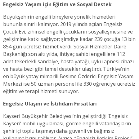
Engelsiz Yaşam için Eğitim ve Sosyal Destek
Büyükşehirin engelli bireylere yönelik hizmetleri
bununla sınırlı kalmıyor. 2019 yılında açılan Engelsiz
Çocuk Evi, zihinsel engelli çocukların sosyalleşmesine ve
gelişimine katkı sağlıyor; şimdiye kadar 239 çocuğa 13 bin
854 gün ücretsiz hizmet verdi. Sosyal Hizmetler Daire
Başkanlığı son altı yılda, ihtiyaç sahibi engellilere 112
adet tekerlekli sandalye, hasta yatağı, uyku apnesi cihazı
ve hasta bezi gibi temel destekler ulaştırdı. Türkiye’nin
en büyük yatay mimarili Besime Özderici Engelsiz Yaşam
Merkezi ise 50 uzman personel ile 330 öğrenciye ücretsiz
eğitim ve terapi hizmeti sunuyor.
Engelsiz Ulaşım ve İstihdam Fırsatları
Kayseri Büyükşehir Belediyesi’nin geliştirdiği ‘Engelsiz
Kayseri’ mobil uygulaması, görme engelli vatandaşların
şehir içi toplu taşımayı daha güvenli ve bağımsız
kullanmalarını sağlıyor. Ayrıca, “Engelsiz İletişim Projesi”