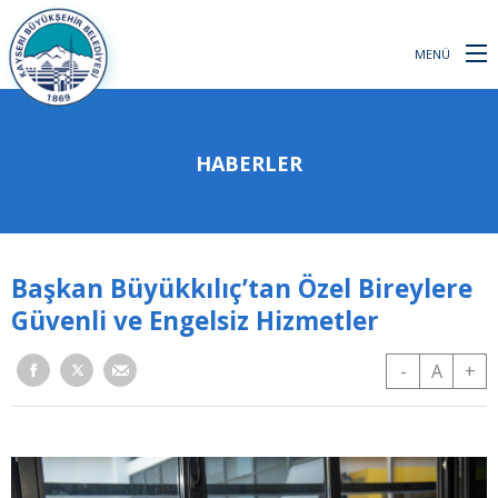
MENÜ
HABERLER
Başkan Büyükkılıç’tan Özel Bireylere
Güvenli ve Engelsiz Hizmetler
-
A
+