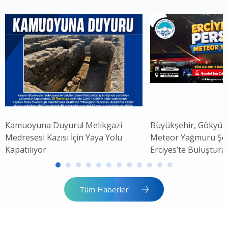
Kamuoyuna Duyuru! Melikgazi
Büyükşehir, Gökyüz
Medresesi Kazısı İçin Yaya Yolu
Meteor Yağmuru Şöle
Kapatılıyor
Erciyes’te Buluştura
Tüm Haberler