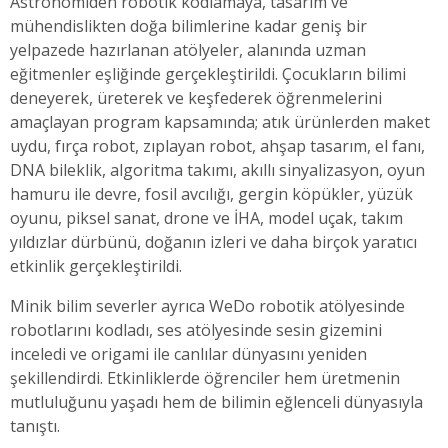
Astronomiden robotik kodlamaya, tasarım ve
mühendislikten doğa bilimlerine kadar geniş bir
yelpazede hazırlanan atölyeler, alanında uzman
eğitmenler eşliğinde gerçekleştirildi. Çocukların bilimi
deneyerek, üreterek ve keşfederek öğrenmelerini
amaçlayan program kapsamında; atık ürünlerden maket
uydu, fırça robot, zıplayan robot, ahşap tasarım, el fanı,
DNA bileklik, algoritma takımı, akıllı sinyalizasyon, oyun
hamuru ile devre, fosil avcılığı, gergin köpükler, yüzük
oyunu, piksel sanat, drone ve İHA, model uçak, takım
yıldızlar dürbünü, doğanın izleri ve daha birçok yaratıcı
etkinlik gerçekleştirildi.
Minik bilim severler ayrıca WeDo robotik atölyesinde
robotlarını kodladı, ses atölyesinde sesin gizemini
inceledi ve origami ile canlılar dünyasını yeniden
şekillendirdi. Etkinliklerde öğrenciler hem üretmenin
mutluluğunu yaşadı hem de bilimin eğlenceli dünyasıyla
tanıştı.