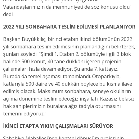
Vatandaşlarımızın da memnuniyeti de söz konusu oldu”
dedi.
2022 YILI SONBAHARA TESLİM EDİLMESİ PLANLANIYOR
Başkan Büyükkılıç, birinci etabın ikinci bölümünün 2022
yılı sonbahara teslim edilmesinin planlandığını belirterek,
şunları söyledi: “Şimdi 1. Etabın 2. bölümüyle ilgili 3 blok
halinde 500 konut, 40 tane dükkânı içeren projenin
çalışmaları hızla devam ediyor. Şu anda 7. kattayız.
Burada da temel aşaması tamamlandı. Otoparkıyla,
katlarıyla 500 daire ve 40 dükkân böylece bu kısma ilave
edilmiş olacak. Maksimum sonbahara, seneye okulların
açılma dönemine teslim edeceğiz inşallah. Kazasız belasız
hak sahiplerimizin buralara ağız tadıyla oturmasını
temenni ediyoruz.”
İKİNCİ ETAPTA YIKIM ÇALIŞMALARI SÜRÜYOR
Sahabiye Mahallesi’nde kentsel dönüşüm projesinin