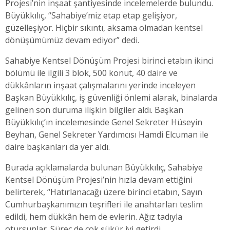
Projesi’nin inşaat şantiyesinde incelemelerde bulundu.
Büyükkılıç, “Sahabiye’miz etap etap gelişiyor,
güzelleşiyor. Hiçbir sıkıntı, aksama olmadan kentsel
dönüşümümüz devam ediyor” dedi.
Sahabiye Kentsel Dönüşüm Projesi birinci etabın ikinci
bölümü ile ilgili 3 blok, 500 konut, 40 daire ve
dükkânların inşaat çalışmalarını yerinde inceleyen
Başkan Büyükkılıç, iş güvenliği önlemi alarak, binalarda
gelinen son duruma ilişkin bilgiler aldı. Başkan
Büyükkılıç’ın incelemesinde Genel Sekreter Hüseyin
Beyhan, Genel Sekreter Yardımcısı Hamdi Elcuman ile
daire başkanları da yer aldı.
Burada açıklamalarda bulunan Büyükkılıç, Sahabiye
Kentsel Dönüşüm Projesi’nin hızla devam ettiğini
belirterek, “Hatırlanacağı üzere birinci etabın, Sayın
Cumhurbaşkanımızın teşrifleri ile anahtarları teslim
edildi, hem dükkân hem de evlerin. Ağız tadıyla
otursunlar. Süreç de çok şükür iyi getirdi.