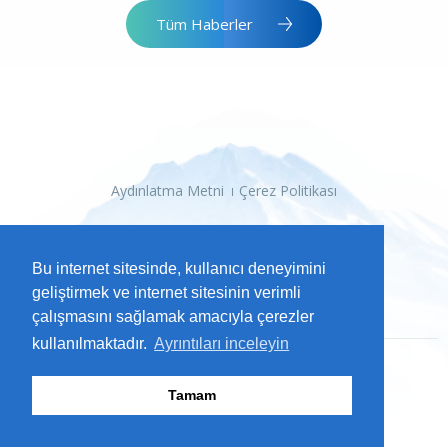
Tüm Haberler
Aydınlatma Metni
Çerez Politikası
Bu internet sitesinde, kullanıcı deneyimini
geliştirmek ve internet sitesinin verimli
çalışmasını sağlamak amacıyla çerezler
kullanılmaktadır.
Ayrıntıları inceleyin
Tamam
2026 Kayseri Büyükşehir Belediyesi
Tüm Hakları Saklıdır.