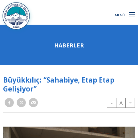
MENÜ
HABERLER
Büyükkılıç: “Sahabiye, Etap Etap
Gelişiyor”
-
A
+