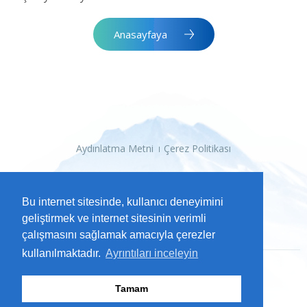
Anasayfaya
Aydınlatma Metni
Çerez Politikası
Bu internet sitesinde, kullanıcı deneyimini
geliştirmek ve internet sitesinin verimli
çalışmasını sağlamak amacıyla çerezler
kullanılmaktadır.
Ayrıntıları inceleyin
2026 Kayseri Büyükşehir Belediyesi
Tamam
Tüm Hakları Saklıdır.