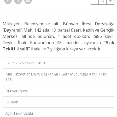
-
A
+
Mülkiyeti Belediyemize ait, Bünyan İlçesi Dervişağa
(Bayramlı) Mah. 142 ada, 19 parsel üzeri, Kadın ve Gençlik
Merkezi altında bulunan, 1 adet dükkan,
2886 sayılı
Devlet İhale Kanunu’nun 45. maddesi uyarınca
“
Açık
Teklif Usulü”
ihale ile 3 yıllığına kiraya verilecektir.
02.06.2026 / Saat 14:10
Mali Hizmetler Daire Başkanlığı / Gelir Müdürlüğü Kat:1 / No:
118
Bünyan İlçesi
Dükkan
Açık Teklif Usulü