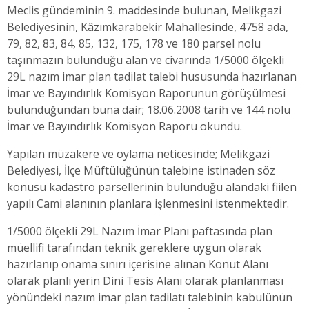
Meclis gündeminin 9. maddesinde bulunan,
Melikgazi
Belediyesinin, Kâzımkarabekir Mahallesinde, 4758 ada,
79, 82, 83, 84, 85, 132, 175, 178 ve 180 parsel nolu
taşınmazın bulunduğu alan ve civarında 1/5000 ölçekli
29L nazım imar plan tadilat talebi hususunda hazırlanan
İmar ve Bayındırlık Komisyon Raporunun görüşülmesi
bulunduğundan buna dair; 18.06.2008 tarih ve 144 nolu
İmar ve Bayındırlık Komisyon Raporu okundu.
Yapılan müzakere ve oylama neticesinde; Melikgazi
Belediyesi, İlçe Müftülüğünün talebine istinaden söz
konusu kadastro parsellerinin bulunduğu alandaki fiilen
yapılı Cami alanının planlara işlenmesini istenmektedir.
1/5000 ölçekli 29L Nazım İmar Planı paftasında plan
müellifi tarafından teknik gereklere uygun olarak
hazırlanıp onama sınırı içerisine alınan Konut Alanı
olarak planlı yerin Dini Tesis Alanı olarak planlanması
yönündeki nazım imar plan tadilatı talebinin kabulünün