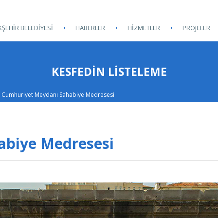
ŞEHİR BELEDİYESİ
HABERLER
HİZMETLER
PROJELER
KESFEDIN LISTELEME
Cumhuriyet Meydanı Sahabiye Medresesi
abiye Medresesi