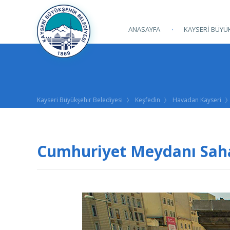
ANASAYFA
KAYSERİ BÜYÜK
Kayseri Büyükşehir Belediyesi
Keşfedin
Havadan Kayseri
Cumhuriyet Meydanı Sah