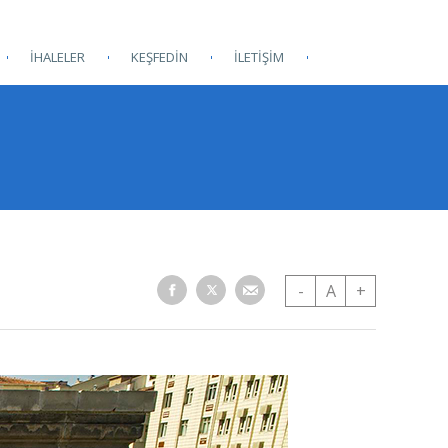
İHALELER
KEŞFEDİN
İLETİŞİM
-
A
+