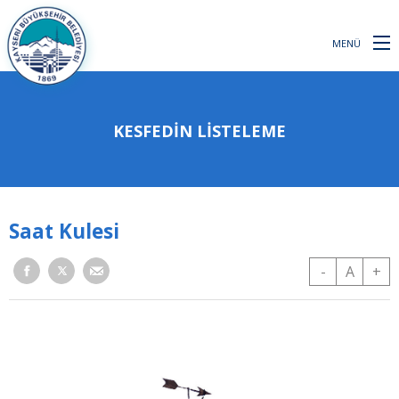
MENÜ
KESFEDIN LISTELEME
Saat Kulesi
-
A
+