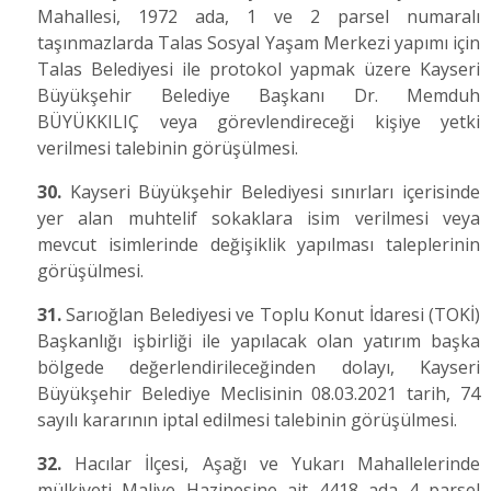
Mahallesi, 1972 ada, 1 ve 2 parsel numaralı
taşınmazlarda Talas Sosyal Yaşam Merkezi yapımı için
Talas Belediyesi ile protokol yapmak üzere Kayseri
Büyükşehir Belediye Başkanı Dr. Memduh
BÜYÜKKILIÇ veya görevlendireceği kişiye yetki
verilmesi talebinin görüşülmesi.
30.
Kayseri Büyükşehir Belediyesi sınırları içerisinde
yer alan muhtelif sokaklara isim verilmesi veya
mevcut isimlerinde değişiklik yapılması taleplerinin
görüşülmesi.
31.
Sarıoğlan Belediyesi ve Toplu Konut İdaresi (TOKİ)
Başkanlığı işbirliği ile yapılacak olan yatırım başka
bölgede değerlendirileceğinden dolayı, Kayseri
Büyükşehir Belediye Meclisinin 08.03.2021 tarih, 74
sayılı kararının iptal edilmesi talebinin görüşülmesi.
32.
Hacılar İlçesi, Aşağı ve Yukarı Mahallelerinde
mülkiyeti Maliye Hazinesine ait 4418 ada 4 parsel