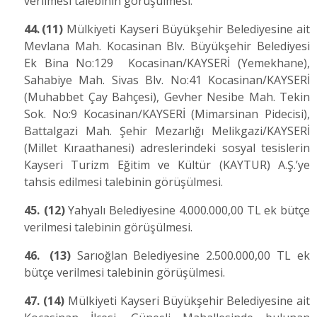
verilmesi talebinin görüşülmesi.
44.
(11)
Mülkiyeti Kayseri Büyükşehir Belediyesine ait
Mevlana Mah. Kocasinan Blv. Büyükşehir Belediyesi
Ek Bina No:129 Kocasinan/KAYSERİ (Yemekhane),
Sahabiye Mah. Sivas Blv. No:41 Kocasinan/KAYSERİ
(Muhabbet Çay Bahçesi), Gevher Nesibe Mah. Tekin
Sok. No:9 Kocasinan/KAYSERİ (Mimarsinan Pidecisi),
Battalgazi Mah. Şehir Mezarlığı Melikgazi/KAYSERİ
(Millet Kıraathanesi) adreslerindeki sosyal tesislerin
Kayseri Turizm Eğitim ve Kültür (KAYTUR) A.Ş.’ye
tahsis edilmesi talebinin görüşülmesi.
45.
(12)
Yahyalı Belediyesine 4.000.000,00 TL ek bütçe
verilmesi talebinin görüşülmesi.
46.
(13)
Sarıoğlan Belediyesine 2.500.000,00 TL ek
bütçe verilmesi talebinin görüşülmesi.
47.
(14)
Mülkiyeti Kayseri Büyükşehir Belediyesine ait