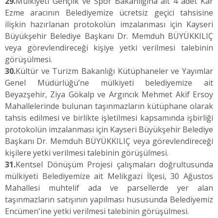
29.
Mülkiyeti Gençlik ve Spor Bakanlığına ait 4 adet Kar
Ezme aracının Belediyemize ücretsiz geçici tahsisine
ilişkin hazırlanan protokolün imzalanması için Kayseri
Büyükşehir Belediye Başkanı Dr. Memduh BÜYÜKKILIÇ
veya görevlendireceği kişiye yetki verilmesi talebinin
görüşülmesi.
30.
Kültür ve Turizm Bakanlığı Kütüphaneler ve Yayımlar
Genel Müdürlüğü’ne mülkiyeti belediyemize ait
Beyazşehir, Ziya Gökalp ve Argıncık Mehmet Akif Ersoy
Mahallelerinde bulunan taşınmazların kütüphane olarak
tahsis edilmesi ve birlikte işletilmesi kapsamında işbirliği
protokolün imzalanması için Kayseri Büyükşehir Belediye
Başkanı Dr. Memduh BÜYÜKKILIÇ veya görevlendireceği
kişilere yetki verilmesi talebinin görüşülmesi.
31.
Kentsel Dönüşüm Projesi çalışmaları doğrultusunda
mülkiyeti Belediyemize ait Melikgazi İlçesi, 30 Ağustos
Mahallesi muhtelif ada ve parsellerde yer alan
taşınmazların satışının yapılması hususunda Belediyemiz
Encümen'ine yetki verilmesi talebinin görüşülmesi.