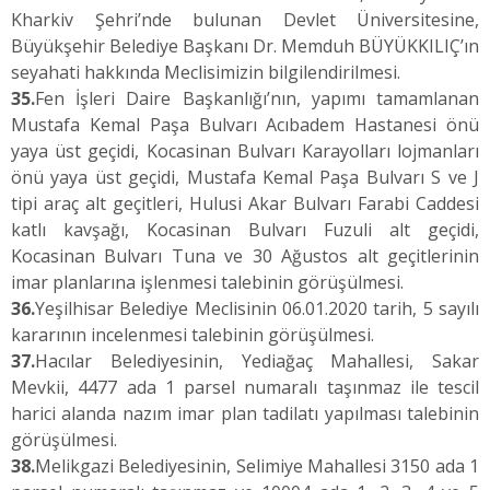
Kharkiv Şehri’nde bulunan Devlet Üniversitesine,
Büyükşehir Belediye Başkanı Dr. Memduh BÜYÜKKILIÇ’ın
seyahati hakkında Meclisimizin bilgilendirilmesi.
35.
Fen İşleri Daire Başkanlığı’nın, yapımı tamamlanan
Mustafa Kemal Paşa Bulvarı Acıbadem Hastanesi önü
yaya üst geçidi, Kocasinan Bulvarı Karayolları lojmanları
önü yaya üst geçidi, Mustafa Kemal Paşa Bulvarı S ve J
tipi araç alt geçitleri, Hulusi Akar Bulvarı Farabi Caddesi
katlı kavşağı, Kocasinan Bulvarı Fuzuli alt geçidi,
Kocasinan Bulvarı Tuna ve 30 Ağustos alt geçitlerinin
imar planlarına işlenmesi talebinin görüşülmesi.
36.
Yeşilhisar Belediye Meclisinin 06.01.2020 tarih, 5 sayılı
kararının incelenmesi talebinin görüşülmesi.
37.
Hacılar Belediyesinin, Yediağaç Mahallesi, Sakar
Mevkii, 4477 ada 1 parsel numaralı taşınmaz ile tescil
harici alanda nazım imar plan tadilatı yapılması talebinin
görüşülmesi.
38.
Melikgazi Belediyesinin, Selimiye Mahallesi 3150 ada 1