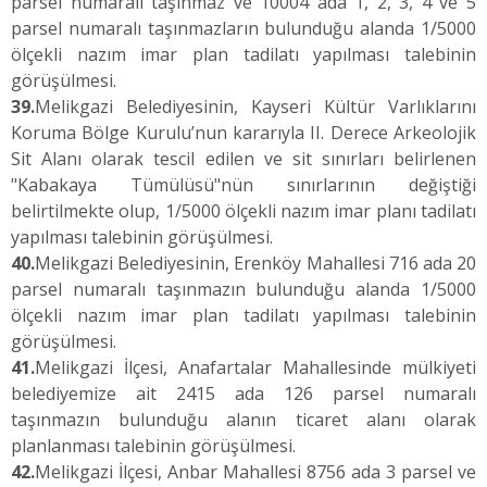
parsel numaralı taşınmaz ve 10004 ada 1, 2, 3, 4 ve 5
parsel numaralı taşınmazların bulunduğu alanda 1/5000
ölçekli nazım imar plan tadilatı yapılması talebinin
görüşülmesi.
39.
Melikgazi Belediyesinin, Kayseri Kültür Varlıklarını
Koruma Bölge Kurulu’nun kararıyla II. Derece Arkeolojik
Sit Alanı olarak tescil edilen ve sit sınırları belirlenen
"Kabakaya Tümülüsü"nün sınırlarının değiştiği
belirtilmekte olup, 1/5000 ölçekli nazım imar planı tadilatı
yapılması talebinin görüşülmesi.
40.
Melikgazi Belediyesinin, Erenköy Mahallesi 716 ada 20
parsel numaralı taşınmazın bulunduğu alanda 1/5000
ölçekli nazım imar plan tadilatı yapılması talebinin
görüşülmesi.
41.
Melikgazi İlçesi, Anafartalar Mahallesinde mülkiyeti
belediyemize ait 2415 ada 126 parsel numaralı
taşınmazın bulunduğu alanın ticaret alanı olarak
planlanması talebinin görüşülmesi.
42.
Melikgazi İlçesi, Anbar Mahallesi 8756 ada 3 parsel ve