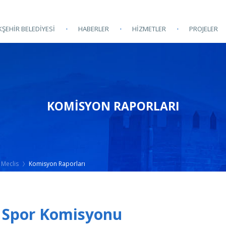
ŞEHİR BELEDİYESİ
HABERLER
HİZMETLER
PROJELER
KOMISYON RAPORLARI
Meclis
Komisyon Raporları
ve Spor Komisyonu