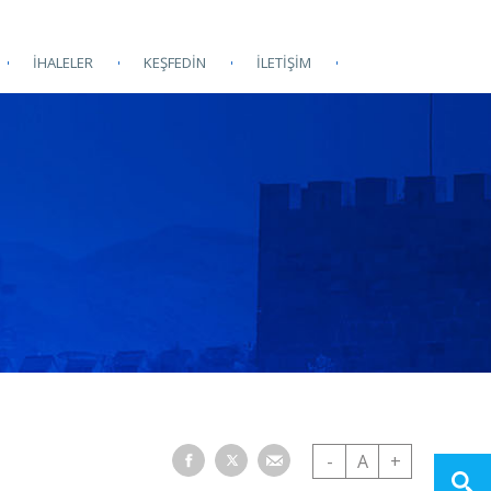
İHALELER
KEŞFEDİN
İLETİŞİM
-
A
+