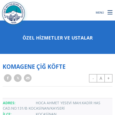
MENÜ
ÖZEL HİZMETLER VE USTALAR
KOMAGENE ÇİĞ KÖFTE
-
A
+
HOCA AHMET YESEVİ MAH.KADİR HAS
CAD.NO:131/B KOCASİNAN/KAYSERİ
KOCASİNAN