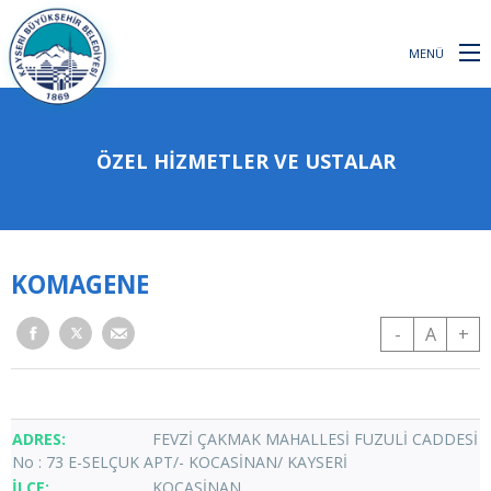
MENÜ
ÖZEL HİZMETLER VE USTALAR
KOMAGENE
-
A
+
FEVZİ ÇAKMAK MAHALLESİ FUZULİ CADDESİ
No : 73 E-SELÇUK APT/- KOCASİNAN/ KAYSERİ
KOCASİNAN