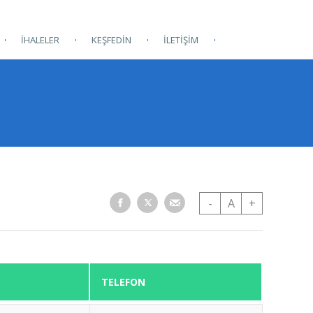
İHALELER
KEŞFEDİN
İLETİŞİM
-
A
+
TELEFON