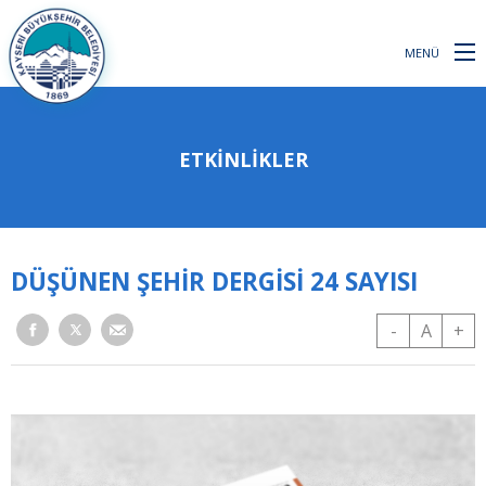
MENÜ
ETKINLIKLER
DÜŞÜNEN ŞEHİR DERGİSİ 24 SAYISI
-
A
+