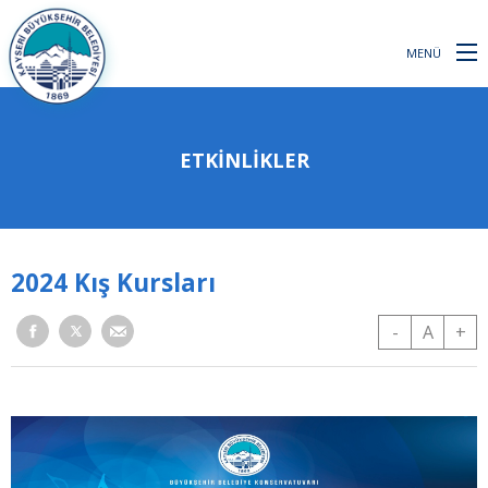
MENÜ
ETKINLIKLER
2024 Kış Kursları
-
A
+