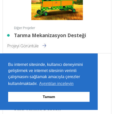
Diğer Projeler
Tarıma Mekanizasyon Desteği
Projeyi Görüntüle
Bu internet sitesinde, kullanıcı deneyimini
geliştirmek ve internet sitesinin verimli
çalışmasını sağlamak amacıyla çerezler
kullanılmaktadır.
Ayrıntıları inceleyin
Tamam
Diğer Projeler
Sulu Tarıma Destek