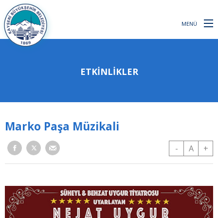
MENÜ
ETKINLIKLER
Marko Paşa Müzikali
-
A
+