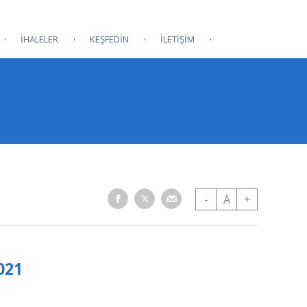
İHALELER
KEŞFEDİN
İLETİŞİM
-
A
+
021