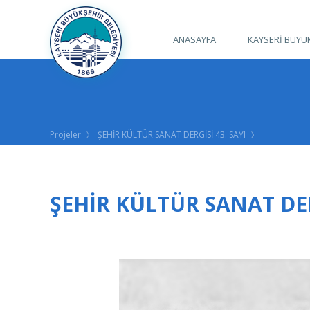
ANASAYFA
KAYSERİ BÜYÜK
Projeler
ŞEHİR KÜLTÜR SANAT DERGİSİ 43. SAYI
ŞEHİR KÜLTÜR SANAT DER