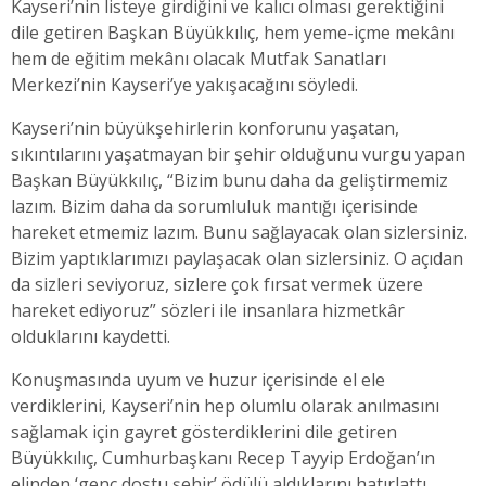
Kayseri’nin listeye girdiğini ve kalıcı olması gerektiğini
dile getiren Başkan Büyükkılıç, hem yeme-içme mekânı
hem de eğitim mekânı olacak Mutfak Sanatları
Merkezi’nin Kayseri’ye yakışacağını söyledi.
Kayseri’nin büyükşehirlerin konforunu yaşatan,
sıkıntılarını yaşatmayan bir şehir olduğunu vurgu yapan
Başkan Büyükkılıç, “Bizim bunu daha da geliştirmemiz
lazım. Bizim daha da sorumluluk mantığı içerisinde
hareket etmemiz lazım. Bunu sağlayacak olan sizlersiniz.
Bizim yaptıklarımızı paylaşacak olan sizlersiniz. O açıdan
da sizleri seviyoruz, sizlere çok fırsat vermek üzere
hareket ediyoruz” sözleri ile insanlara hizmetkâr
olduklarını kaydetti.
Konuşmasında uyum ve huzur içerisinde el ele
verdiklerini, Kayseri’nin hep olumlu olarak anılmasını
sağlamak için gayret gösterdiklerini dile getiren
Büyükkılıç, Cumhurbaşkanı Recep Tayyip Erdoğan’ın
elinden ‘genç dostu şehir’ ödülü aldıklarını hatırlattı.