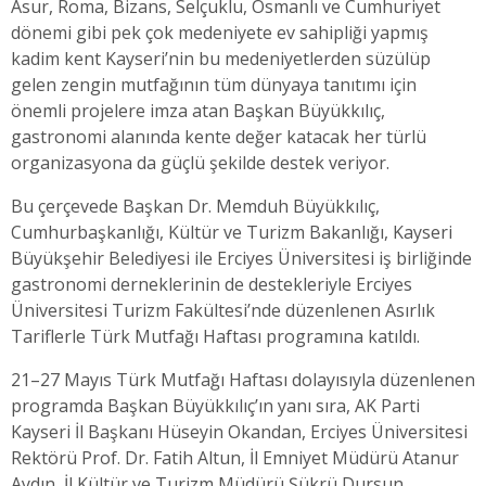
Asur, Roma, Bizans, Selçuklu, Osmanlı ve Cumhuriyet
dönemi gibi pek çok medeniyete ev sahipliği yapmış
kadim kent Kayseri’nin bu medeniyetlerden süzülüp
gelen zengin mutfağının tüm dünyaya tanıtımı için
önemli projelere imza atan Başkan Büyükkılıç,
gastronomi alanında kente değer katacak her türlü
organizasyona da güçlü şekilde destek veriyor.
Bu çerçevede Başkan Dr. Memduh Büyükkılıç,
Cumhurbaşkanlığı, Kültür ve Turizm Bakanlığı, Kayseri
Büyükşehir Belediyesi ile Erciyes Üniversitesi iş birliğinde
gastronomi derneklerinin de destekleriyle Erciyes
Üniversitesi Turizm Fakültesi’nde düzenlenen Asırlık
Tariflerle Türk Mutfağı Haftası programına katıldı.
21–27 Mayıs Türk Mutfağı Haftası dolayısıyla düzenlenen
programda Başkan Büyükkılıç’ın yanı sıra, AK Parti
Kayseri İl Başkanı Hüseyin Okandan, Erciyes Üniversitesi
Rektörü Prof. Dr. Fatih Altun, İl Emniyet Müdürü Atanur
Aydın, İl Kültür ve Turizm Müdürü Şükrü Dursun,