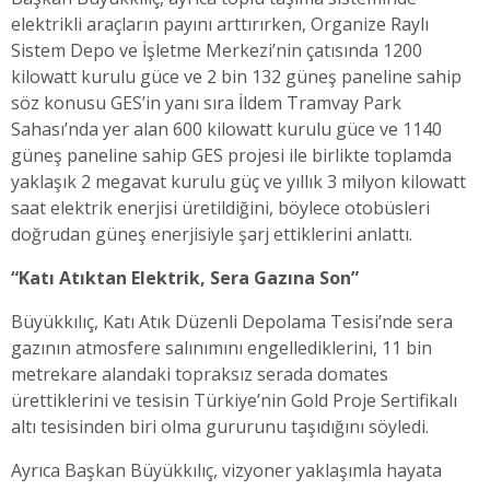
elektrikli araçların payını arttırırken, Organize Raylı
Sistem Depo ve İşletme Merkezi’nin çatısında 1200
kilowatt kurulu güce ve 2 bin 132 güneş paneline sahip
söz konusu GES’in yanı sıra İldem Tramvay Park
Sahası’nda yer alan 600 kilowatt kurulu güce ve 1140
güneş paneline sahip GES projesi ile birlikte toplamda
yaklaşık 2 megavat kurulu güç ve yıllık 3 milyon kilowatt
saat elektrik enerjisi üretildiğini, böylece otobüsleri
doğrudan güneş enerjisiyle şarj ettiklerini anlattı.
“Katı Atıktan Elektrik, Sera Gazına Son”
Büyükkılıç, Katı Atık Düzenli Depolama Tesisi’nde sera
gazının atmosfere salınımını engellediklerini, 11 bin
metrekare alandaki topraksız serada domates
ürettiklerini ve tesisin Türkiye’nin Gold Proje Sertifikalı
altı tesisinden biri olma gururunu taşıdığını söyledi.
Ayrıca Başkan Büyükkılıç, vizyoner yaklaşımla hayata