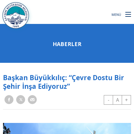
MENÜ
HABERLER
Başkan Büyükkılıç: “Çevre Dostu Bir
Şehir İnşa Ediyoruz”
-
A
+