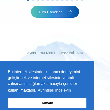
Tüm Haberler
Aydınlatma Metni
Çerez Politikası
Bu internet sitesinde, kullanıcı deneyimini
geliştirmek ve internet sitesinin verimli
çalışmasını sağlamak amacıyla çerezler
kullanılmaktadır.
Ayrıntıları inceleyin
Tamam
2026 Kayseri Büyükşehir Belediyesi
Tüm Hakları Saklıdır.