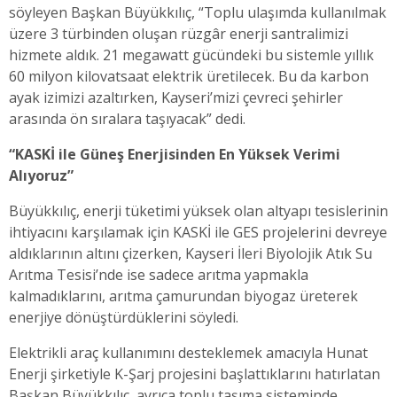
söyleyen Başkan Büyükkılıç, “Toplu ulaşımda kullanılmak
üzere 3 türbinden oluşan rüzgâr enerji santralimizi
hizmete aldık. 21 megawatt gücündeki bu sistemle yıllık
60 milyon kilovatsaat elektrik üretilecek. Bu da karbon
ayak izimizi azaltırken, Kayseri’mizi çevreci şehirler
arasında ön sıralara taşıyacak” dedi.
“KASKİ ile Güneş Enerjisinden En Yüksek Verimi
Alıyoruz”
Büyükkılıç, enerji tüketimi yüksek olan altyapı tesislerinin
ihtiyacını karşılamak için KASKİ ile GES projelerini devreye
aldıklarının altını çizerken, Kayseri İleri Biyolojik Atık Su
Arıtma Tesisi’nde ise sadece arıtma yapmakla
kalmadıklarını, arıtma çamurundan biyogaz üreterek
enerjiye dönüştürdüklerini söyledi.
Elektrikli araç kullanımını desteklemek amacıyla Hunat
Enerji şirketiyle K-Şarj projesini başlattıklarını hatırlatan
Başkan Büyükkılıç, ayrıca toplu taşıma sisteminde