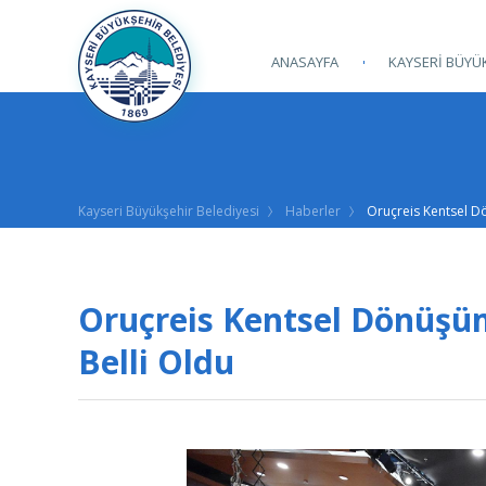
ANASAYFA
KAYSERİ BÜYÜK
Kayseri Büyükşehir Belediyesi
Haberler
Oruçreis Kentsel Dö
Oruçreis Kentsel Dönüşüm 
Belli Oldu