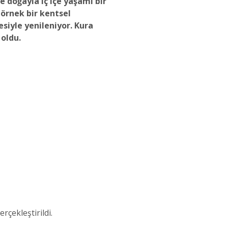
 doğayla iç içe yaşamı bir
 örnek bir kentsel
siyle yenileniyor. Kura
 oldu.
çekleştirildi.