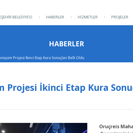
ŞEHİR BELEDİYESİ
HABERLER
HİZMETLER
PROJELER
HABERLER
nüşüm Projesi İkinci Etap Kura Sonuçları Belli Oldu
Projesi İkinci Etap Kura Sonu
Oruçreis Mahal