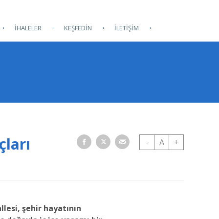
İHALELER
KEŞFEDİN
İLETİŞİM
çları
-
A
+
lesi, şehir hayatının