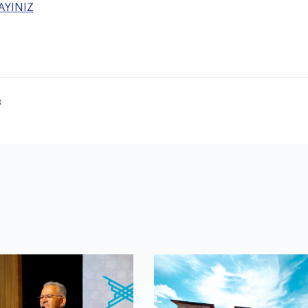
AYINIZ
3