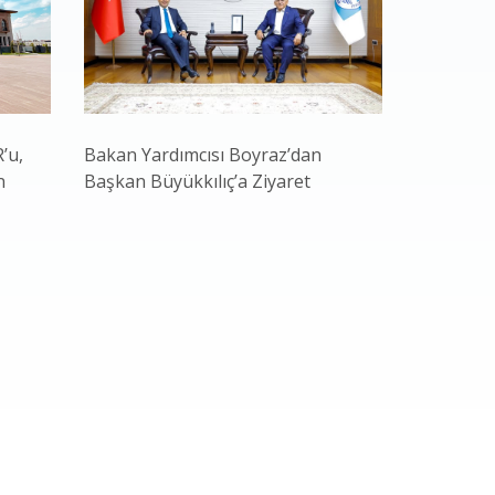
’u,
Bakan Yardımcısı Boyraz’dan
Develi ve 
n
Başkan Büyükkılıç’a Ziyaret
Mahallele
“Durmak 
Devam”