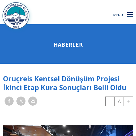
MENÜ
HABERLER
Oruçreis Kentsel Dönüşüm Projesi
İkinci Etap Kura Sonuçları Belli Oldu
-
A
+