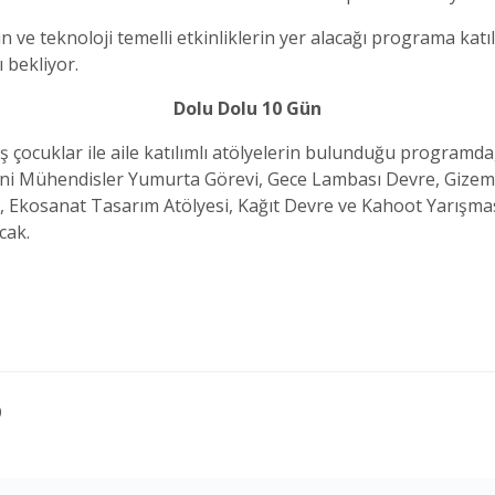
in ve teknoloji temelli etkinliklerin yer alacağı programa katı
ı bekliyor.
Dolu Dolu 10 Gün
 çocuklar ile aile katılımlı atölyelerin bulunduğu programda
ni Mühendisler Yumurta Görevi, Gece Lambası Devre, Gizemli 
osanat Tasarım Atölyesi, Kağıt Devre ve Kahoot Yarışması gi
acak.
0