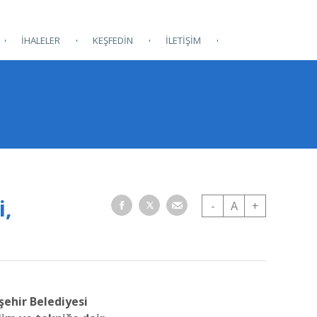
İHALELER
KEŞFEDİN
İLETİŞİM
i,
-
A
+
şehir Belediyesi