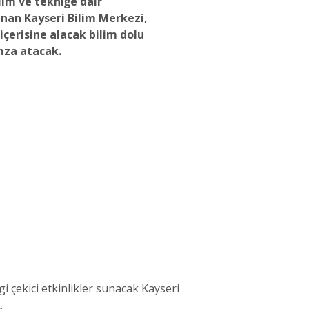
lim ve tekniğe dair
nan Kayseri Bilim Merkezi,
i içerisine alacak bilim dolu
mza atacak.
lgi çekici etkinlikler sunacak Kayseri
.