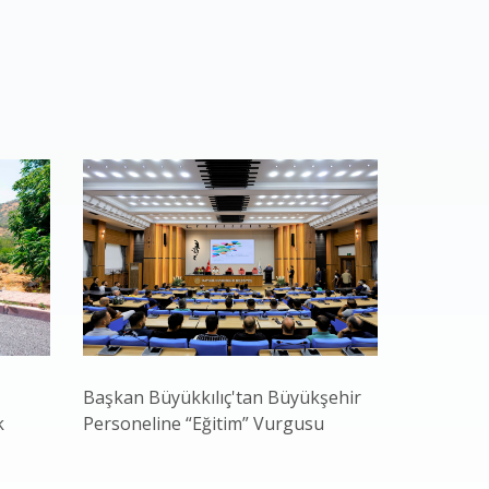
Başkan Büyükkılıç'tan Büyükşehir
Büyükşehi
k
Personeline “Eğitim” Vurgusu
Âşık Seyr
Neşesine