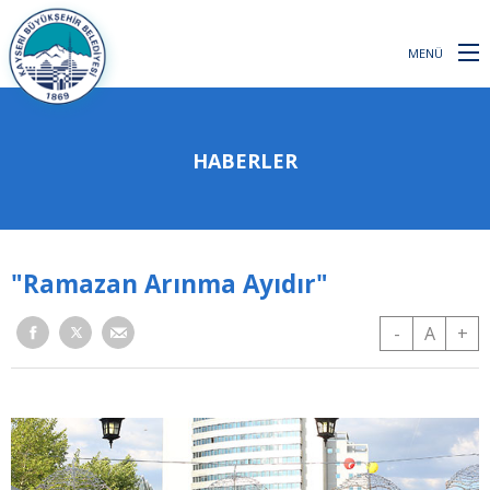
MENÜ
HABERLER
"Ramazan Arınma Ayıdır"
-
A
+