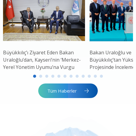
Büyükkılıç’ı Ziyaret Eden Bakan
Bakan Uraloğlu ve 
Uraloğlu’dan, Kayseri’nin ‘Merkez-
Büyükkılıç’tan Yükse
Yerel Yönetim Uyumu’na Vurgu
Projesinde İnceleme
Tüm Haberler