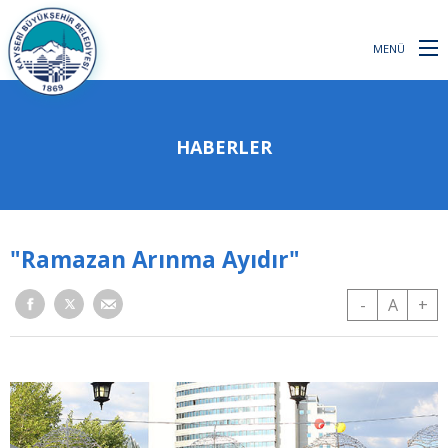
MENÜ
HABERLER
"Ramazan Arınma Ayıdır"
-
A
+