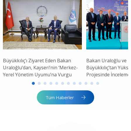
Büyükkılıç’ı Ziyaret Eden Bakan
Bakan Uraloğlu ve 
Uraloğlu’dan, Kayseri’nin ‘Merkez-
Büyükkılıç’tan Yükse
Yerel Yönetim Uyumu’na Vurgu
Projesinde İnceleme
Tüm Haberler