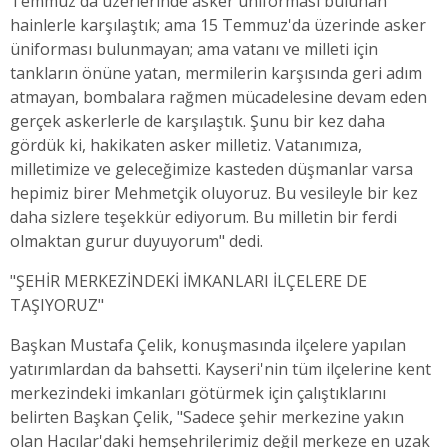
Temmuz'da üzerlerinde asker üniforması bulunan
hainlerle karşılaştık; ama 15 Temmuz'da üzerinde asker
üniforması bulunmayan; ama vatanı ve milleti için
tankların önüne yatan, mermilerin karşısında geri adım
atmayan, bombalara rağmen mücadelesine devam eden
gerçek askerlerle de karşılaştık. Şunu bir kez daha
gördük ki, hakikaten asker milletiz. Vatanımıza,
milletimize ve geleceğimize kasteden düşmanlar varsa
hepimiz birer Mehmetçik oluyoruz. Bu vesileyle bir kez
daha sizlere teşekkür ediyorum. Bu milletin bir ferdi
olmaktan gurur duyuyorum" dedi.
"ŞEHİR MERKEZİNDEKİ İMKANLARI İLÇELERE DE
TAŞIYORUZ"
Başkan Mustafa Çelik, konuşmasında ilçelere yapılan
yatırımlardan da bahsetti. Kayseri'nin tüm ilçelerine kent
merkezindeki imkanları götürmek için çalıştıklarını
belirten Başkan Çelik, "Sadece şehir merkezine yakın
olan Hacılar'daki hemşehrilerimiz değil merkeze en uzak