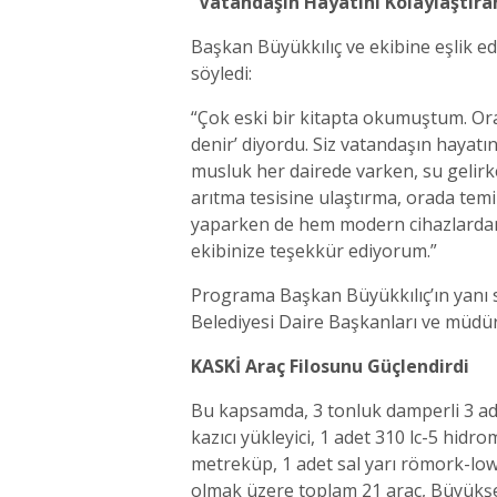
“Vatandaşın Hayatını Kolaylaştıra
Başkan Büyükkılıç ve ekibine eşlik e
söyledi:
“Çok eski bir kitapta okumuştum. Orad
denir’ diyordu. Siz vatandaşın hayatı
musluk her dairede varken, su gelirke
arıtma tesisine ulaştırma, orada tem
yaparken de hem modern cihazlardan i
ekibinize teşekkür ediyorum.”
Programa Başkan Büyükkılıç’ın yanı 
Belediyesi Daire Başkanları ve müdürl
KASKİ Araç Filosunu Güçlendirdi
Bu kapsamda, 3 tonluk damperli 3 ad
kazıcı yükleyici, 1 adet 310 lc-5 hid
metreküp, 1 adet sal yarı römork-lowb
olmak üzere toplam 21 araç, Büyükşe