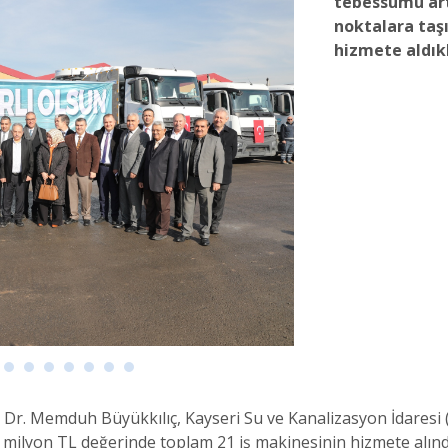
tebessümü art
noktalara taşı
hizmete aldıkl
Dr. Memduh Büyükkılıç, Kayseri Su ve Kanalizasyon İdaresi 
 milyon TL değerinde toplam 21 iş makinesinin hizmete alındı