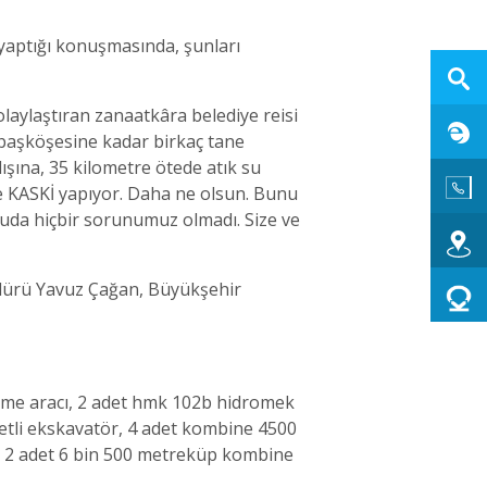
 yaptığı konuşmasında, şunları
olaylaştıran zanaatkâra belediye reisi
n başköşesine kadar birkaç tane
ışına, 35 kilometre ötede atık su
de KASKİ yapıyor. Daha ne olsun. Bunu
suda hiçbir sorunumuz olmadı. Size ve
üdürü Yavuz Çağan, Büyükşehir
eme aracı, 2 adet hmk 102b hidromek
letli ekskavatör, 4 adet kombine 4500
 ve 2 adet 6 bin 500 metreküp kombine