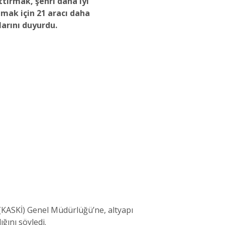
tırmak, şehri daha iyi
mak için 21 aracı daha
arını duyurdu.
(KASKİ) Genel Müdürlüğü’ne, altyapı
ğını söyledi.