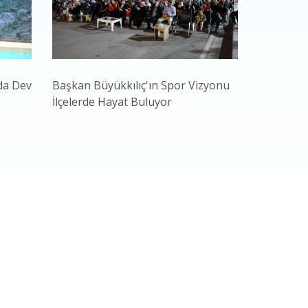
da Dev
Başkan Büyükkılıç'ın Spor Vizyonu
Başkan Bü
İlçelerde Hayat Buluyor
Gençliğiyl
ve Teknol