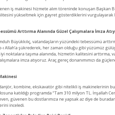
lenen iş makinesi hizmete alım töreninde konuşan Başkan Büy
litesini yükseltmek için gayret gösterdiklerini vurgulayarak
essümü Arttırma Alanında Güzel Çalışmalara İmza Atıy
mduh Büyükkılıç, vatandaşların yüzündeki tebessümü arttır
nab-ı Allah’a şükrederek, her zaman olduğu gibi yüzümüz gülü
 iyi noktalara taşıma alanında, hizmetin kalitesini arttırma,
lışmalara imza atıyoruz. Araç gereç donanımımızı da güçlend
 Makinesi
vidanjör, kombine, ekskavatör gibi nitelikli iş makinelerinin
 filosuna katıldığı programda “Tam 310 milyon TL. İnşallah C
i seven, güvenen bu dostlarımıza ne yapsak az diye de buradan
rini inceledi.