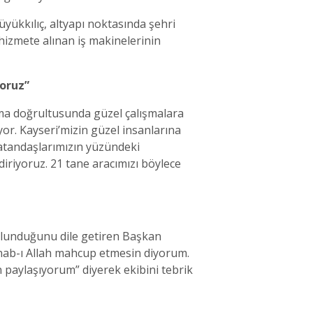
ükkılıç, altyapı noktasında şehri
 hizmete alınan iş makinelerinin
oruz”
ma doğrultusunda güzel çalışmalara
yor. Kayseri’mizin güzel insanlarına
 vatandaşlarımızın yüzündeki
iriyoruz. 21 tane aracımızı böylece
 bulunduğunu dile getiren Başkan
enab-ı Allah mahcup etmesin diyorum.
 paylaşıyorum” diyerek ekibini tebrik