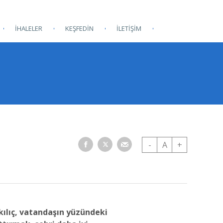
İHALELER
KEŞFEDİN
İLETİŞİM
-
A
+
ılıç, vatandaşın yüzündeki