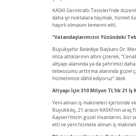
KASKİ Germiraltı Tesisleri’nde düzen
daha iyi noktalara taşımak, hizmet ka
hayırlı olmasını temenni etti.
“Vatandaşlarımızın Yüzündeki Teb
Büyükşehir Belediye Başkanı Dr. Me
imza attıklarının altını çizerek, “Ce
altyapı alanında ya da şehrimizi daha
tebessümü arttırma alanında güzel ça
hizmetimize dâhil ediyoruz” dedi.
Altyapı İçin 310 Milyon TL’lik 21 İş
Yeni alınan iş makineleri içerisinde 
Büyükkılıç, 21 aracın KASKİ’nin araç
Kayseri’mizin güzel insanlarını, biz
etti ve yeni hizmete alınan iş makinele