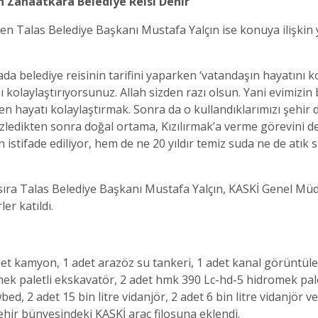
n Zanaatkâra Belediye Reisi Denir”
den Talas Belediye Başkanı Mustafa Yalçın ise konuya ilişkin
a belediye reisinin tarifini yaparken ‘vatandaşın hayatını k
nı kolaylaştırıyorsunuz. Allah sizden razı olsun. Yani evimizi
n hayatı kolaylaştırmak. Sonra da o kullandıklarımızı şehir d
izledikten sonra doğal ortama, Kızılırmak’a verme görevini 
stifade ediliyor, hem de ne 20 yıldır temiz suda ne de atık 
sıra Talas Belediye Başkanı Mustafa Yalçın, KASKİ Genel M
er katıldı.
et kamyon, 1 adet arazöz su tankeri, 1 adet kanal görüntül
romek paletli ekskavatör, 2 adet hmk 390 Lc-hd-5 hidromek pa
ed, 2 adet 15 bin litre vidanjör, 2 adet 6 bin litre vidanjör
hir bünyesindeki KASKİ araç filosuna eklendi.