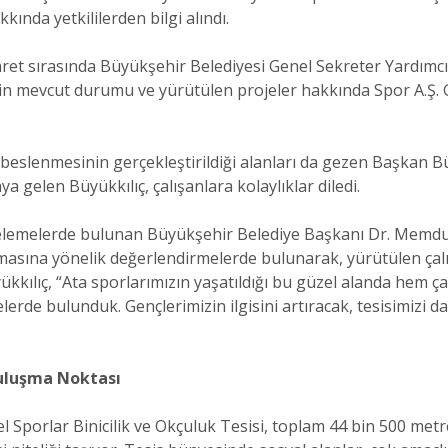
kında yetkililerden bilgi alındı.
ret sırasında Büyükşehir Belediyesi Genel Sekreter Yardımc
sin mevcut durumu ve yürütülen projeler hakkında Spor A.Ş.
eslenmesinin gerçekleştirildiği alanları da gezen Başkan Büy
aya gelen Büyükkılıç, çalışanlara kolaylıklar diledi.
incelemelerde bulunan Büyükşehir Belediye Başkanı Dr. Memdu
ılmasına yönelik değerlendirmelerde bulunarak, yürütülen çalış
yükkılıç, “Ata sporlarımızın yaşatıldığı bu güzel alanda hem ç
arelerde bulunduk. Gençlerimizin ilgisini artıracak, tesisimizi 
Buluşma Noktası
l Sporlar Binicilik ve Okçuluk Tesisi, toplam 44 bin 500 metre