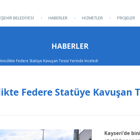
ŞEHİR BELEDİYESİ
HABERLER
HİZMETLER
PROJELER
HABERLER
Binicilikte Federe Statüye Kavuşan Tesisi Yerinde İnceledi
likte Federe Statüye Kavuşan T
Kayseri’de bin