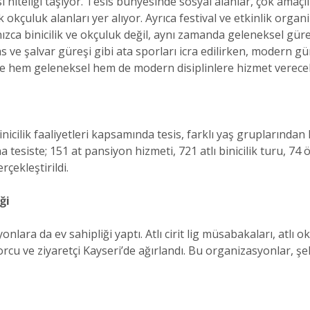
niteliği taşıyor. Tesis bünyesinde sosyal alanlar, çok amaçlı 
ik okçuluk alanları yer alıyor. Ayrıca festival ve etkinlik org
nızca binicilik ve okçuluk değil, aynı zamanda geleneksel güre
s ve şalvar güreşi gibi ata sporları icra edilirken, modern
ise hem geleneksel hem de modern disiplinlere hizmet verec
nicilik faaliyetleri kapsamında tesis, farklı yaş gruplarından k
 tesiste; 151 at pansiyon hizmeti, 721 atlı binicilik turu, 74 
rçekleştirildi.
ği
nlara da ev sahipliği yaptı. Atlı cirit lig müsabakaları, atlı
sporcu ve ziyaretçi Kayseri’de ağırlandı. Bu organizasyonlar, ş