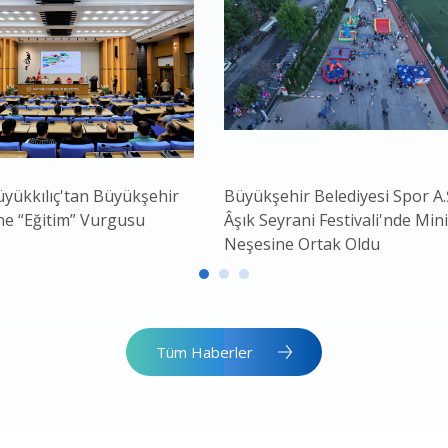
yükkılıç'tan Büyükşehir
Büyükşehir Belediyesi Spor A.Ş
ne “Eğitim” Vurgusu
Âşık Seyrani Festivali'nde Mini
Neşesine Ortak Oldu
Tüm Haberler