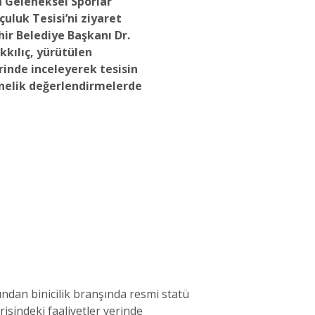
 Geleneksel Sporlar
çuluk Tesisi’ni ziyaret
ir Belediye Başkanı Dr.
ılıç, yürütülen
rinde inceleyerek tesisin
nelik değerlendirmelerde
ndan binicilik branşında resmi statü
risindeki faaliyetler yerinde