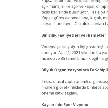
kapsamlı bir spor ve kültür kompleksi 
açık manejler ile açık ve kapalı olimp
tesis içerisinde bulunuyor. Tesis, yal
Kapalı güreş alanında aba, kuşak, ma
altyapı sunuluyor. Okçuluk alanları 
Binicilik Faaliyetleri ve Hizmetler
Vatandaşların yoğun ilgi gösterdiği bi
sunuyor. Açıldığı 2021 yılından bu yana
hizmeti ve 85 temel binicilik eğitimi ge
Büyük Organizasyonlara Ev Sahipli
Tesis, ulusal çapta önemli organizasyo
finalleri gibi etkinliklerde binlerce 
önemli katkı sağladı.
Kayseri’nin Spor Vizyonu