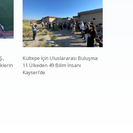
.,
Kültepe İçin Uluslararası Buluşma:
Başkan Bü
klerin
11 Ülkeden 49 Bilim İnsanı
Atılım: Şe
Kayseri’de