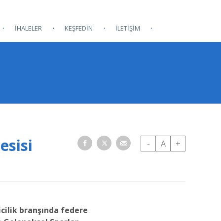
İHALELER
KEŞFEDİN
İLETİŞİM
esisi
-
A
+
icilik branşında federe