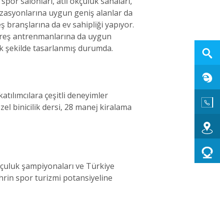
spor salonları, atlı okçuluk sahaları,
anizasyonlarına uygun geniş alanlar da
ş branşlarına da ev sahipliği yapıyor.
 güreş antrenmanlarına da uygun
ek şekilde tasarlanmış durumda.
atılımcılara çeşitli deneyimler
özel binicilik dersi, 28 manej kiralama
 okçuluk şampiyonaları ve Türkiye
ehrin spor turizmi potansiyeline