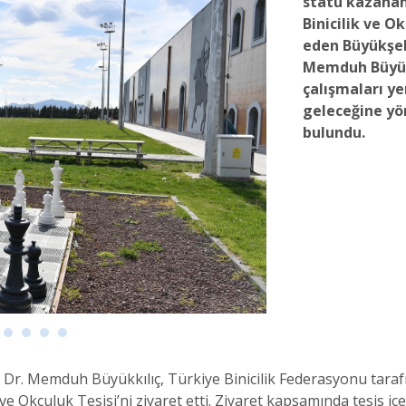
statü kazanan
Binicilik ve Ok
eden Büyükşeh
Memduh Büyükk
çalışmaları ye
geleceğine yö
bulundu.
Dr. Memduh Büyükkılıç, Türkiye Binicilik Federasyonu tarafı
e Okçuluk Tesisi’ni ziyaret etti. Ziyaret kapsamında tesis içe