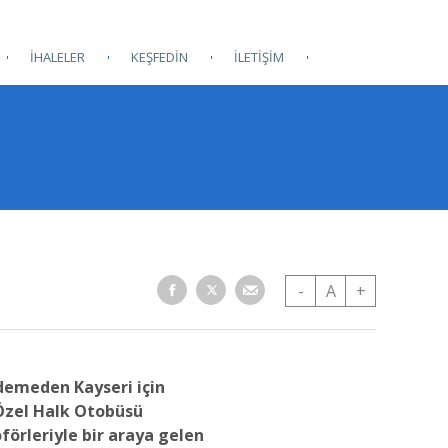
İHALELER
KEŞFEDİN
İLETİŞİM
-
A
+
emeden Kayseri için
Özel Halk Otobüsü
oförleriyle bir araya gelen