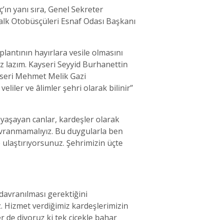
ın yanı sıra, Genel Sekreter
alk Otobüsçüleri Esnaf Odası Başkanı
plantının hayırlara vesile olmasını
z lazım. Kayseri Seyyid Burhanettin
ayseri Mehmet Melik Gazi
eliler ve âlimler şehri olarak bilinir”
e yaşayan canlar, kardeşler olarak
vranmamalıyız. Bu duygularla ben
e ulaştırıyorsunuz. Şehrimizin üçte
davranılması gerektiğini
 Hizmet verdiğimiz kardeşlerimizin
er de diyoruz ki tek çiçekle bahar