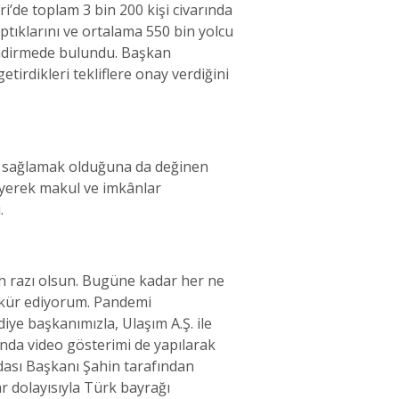
de toplam 3 bin 200 kişi civarında
ptıklarını ve ortalama 550 bin yolcu
lendirmede bulundu. Başkan
tirdikleri tekliflere onay verdiğini
ni sağlamak olduğuna da değinen
iyerek makul ve imkânlar
ı.
h razı olsun. Bugüne kadar her ne
ekkür ediyorum. Pandemi
ye başkanımızla, Ulaşım A.Ş. ile
nda video gösterimi de yapılarak
dası Başkanı Şahin tarafından
r dolayısıyla Türk bayrağı