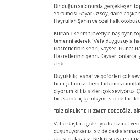
Bir düğün salonunda gerçekleşen top
Yardımcısı Bayar Özsoy, daire başka
Hayrullah Şahin ve özel halk otobüsü 
Kur’an-ı Kerim tilavetiyle başlayan t
temenni ederek “Vefa duygusuyla hare
Hazretlerinin şehri, Kayseri Hunat H
Hazretlerinin şehri, Kayseri onlarca, y
dedi.
Büyükkılıç, esnaf ve şoförleri çok sev
hem şehrimizi, hem birbirimizi mutl
diyorum ki biz sizleri çok seviyoruz. 
biri sizinle iç içe oluyor, sizinle birl
“BİZ BİRLİKTE HİZMET EDECEĞİZ, 
Vatandaşlara güler yüzlü hizmet veri
düşünüyorsanız, siz de başkalarına 
duasını alacağız. Bizleri seçiyorsunuz