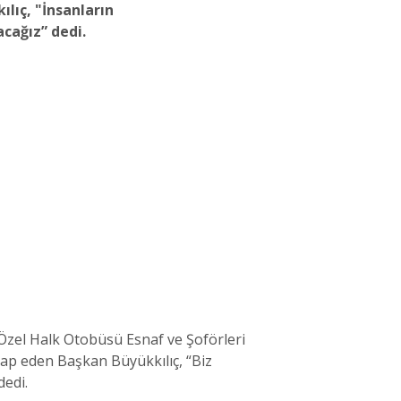
lıç, "İnsanların
cağız” dedi.
zel Halk Otobüsü Esnaf ve Şoförleri
tap eden Başkan Büyükkılıç, “Biz
dedi.