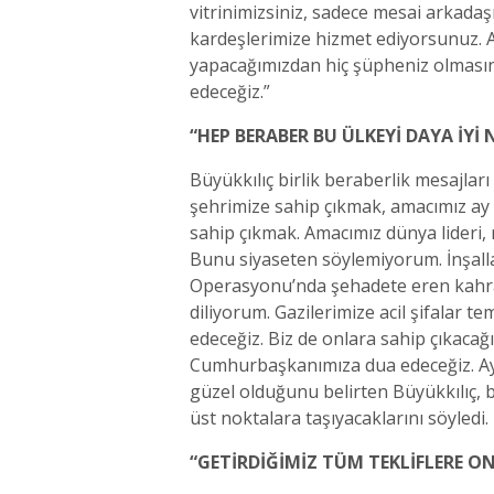
vitrinimizsiniz, sadece mesai arkad
kardeşlerimize hizmet ediyorsunuz. 
yapacağımızdan hiç şüpheniz olmasın.
edeceğiz.”
“HEP BERABER BU ÜLKEYİ DAYA İY
Büyükkılıç birlik beraberlik mesajlar
şehrimize sahip çıkmak, amacımız ay y
sahip çıkmak. Amacımız dünya lideri
Bunu siyaseten söylemiyorum. İnşalla
Operasyonu’nda şehadete eren kahram
diliyorum. Gazilerimize acil şifalar 
edeceğiz. Biz de onlara sahip çıkac
Cumhurbaşkanımıza dua edeceğiz. Ay y
güzel olduğunu belirten Büyükkılıç, 
üst noktalara taşıyacaklarını söyledi.
“GETİRDİĞİMİZ TÜM TEKLİFLERE O