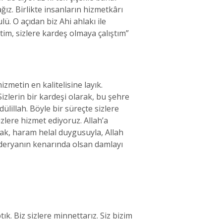
ğız. Birlikte insanların hizmetkârı
lü. O açıdan biz Ahi ahlakı ile
im, sizlere kardeş olmaya çalıştım”
zmetin en kalitelisine layık.
izlerin bir kardeşi olarak, bu şehre
ülillah. Böyle bir süreçte sizlere
zlere hizmet ediyoruz. Allah’a
arak, haram helal duygusuyla, Allah
, deryanın kenarında olsan damlayı
k. Biz sizlere minnettarız. Siz bizim