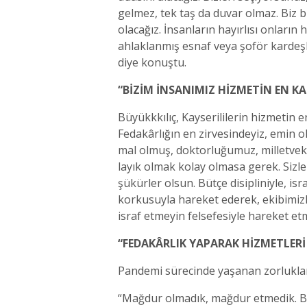
gelmez, tek taş da duvar olmaz. Biz bi
olacağız. İnsanların hayırlısı onların 
ahlaklanmış esnaf veya şoför kardeşl
diye konuştu.
“BİZİM İNSANIMIZ HİZMETİN EN KAL
Büyükkkılıç, Kayserililerin hizmetin e
Fedakârlığın en zirvesindeyiz, emin o
mal olmuş, doktorluğumuz, milletvekill
layık olmak kolay olmasa gerek. Sizle
şükürler olsun. Bütçe disipliniyle, is
korkusuyla hareket ederek, ekibimizle
israf etmeyin felsefesiyle hareket etm
“FEDAKÂRLIK YAPARAK HİZMETLERİ
Pandemi sürecinde yaşanan zorlukları 
“Mağdur olmadık, mağdur etmedik. Bunla