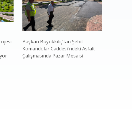
rojesi
Başkan Büyükkılıç’tan Şehit
Büyükkılı
Komandolar Caddesi'ndeki Asfalt
Uraloğlu’
yor
Çalışmasında Pazar Mesaisi
Yerel Yö