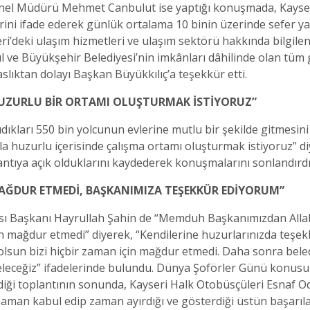
enel Müdürü Mehmet Canbulut ise yaptığı konuşmada, Kayseri’
lerini ifade ederek günlük ortalama 10 binin üzerinde sefer ya
seri’deki ulaşım hizmetleri ve ulaşım sektörü hakkında bilgi
l ve Büyükşehir Belediyesi’nin imkânları dâhilinde olan tüm ge
aslıktan dolayı Başkan Büyükkılıç’a teşekkür etti.
UZURLU BİR ORTAMI OLUŞTURMAK İSTİYORUZ”
ıkları 550 bin yolcunun evlerine mutlu bir şekilde gitmesi
a huzurlu içerisinde çalışma ortamı oluşturmak istiyoruz” d
antıya açık olduklarını kaydederek konuşmalarını sonlandırd
 MAĞDUR ETMEDİ, BAŞKANIMIZA TEŞEKKÜR EDİYORUM”
sı Başkanı Hayrullah Şahin de “Memduh Başkanımızdan Alla
için mağdur etmedi” diyerek, “Kendilerine huzurlarınızda teş
lsun bizi hiçbir zaman için mağdur etmedi. Daha sonra beledi
eleceğiz” ifadelerinde bulundu. Dünya Şoförler Günü konusu
iği toplantının sonunda, Kayseri Halk Otobüsçüleri Esnaf O
zaman kabul edip zaman ayırdığı ve gösterdiği üstün başarıla