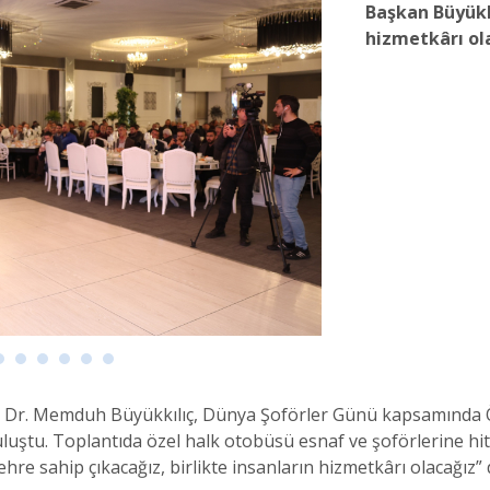
Başkan Büyükkı
hizmetkârı ola
ı Dr. Memduh Büyükkılıç, Dünya Şoförler Günü kapsamında Ö
luştu. Toplantıda özel halk otobüsü esnaf ve şoförlerine hi
ehre sahip çıkacağız, birlikte insanların hizmetkârı olacağız” 