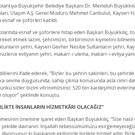
lantıya Büyükşehir Belediye Başkanı Dr. Memduh Büyükkılıç’
nları, Ulaşım A.Ş. Genel Müdürü Mehmet Canbulut, Kayseri H
esnaf ve şoförleri katıldı.
oplantıda esnaf ve şoförlere hitap eden Başkan Büyükkılıç, to
ket etmek lazım, şehrimizin, birbirimizin kıymetini bilmemi
atunların şehri, Kayseri Gevher Nesibe Sultanların şehri, K
üzlerce evliyanın şehri, makarr-ı ulema, makarr-ı evliya yani v
diklerini ifade ederek, “Bizler bu şehrin sakinleri, bu şehird
aka sevme duygusunda, sahip çıkma konusunda asla cimri da
Çünkü sizler bizim vitrinimizsiniz. 520 bin kardeşimizi evlerin
ikte oluyor” şeklinde konuştu.
BİRLİKTE İNSANLARIN HİZMETKÂRI OLACAĞIZ”
lmesinin önemine işaret eden Başkan Büyükkılıç, “Size nasıl 
o şekilde davranın. İnşallah tebessümümüzü esirgemeyeceğiz.
, diyorsunuz ki başkanım ekibinizle birlikte hizmet edin. Bizl