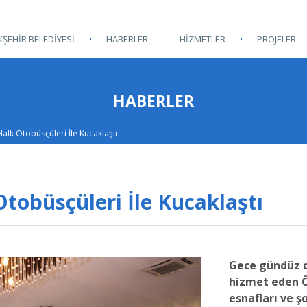
ŞEHİR BELEDİYESİ
HABERLER
HİZMETLER
PROJELER
HABERLER
Halk Otobüsçüleri İle Kucaklaştı
tobüsçüleri İle Kucaklaştı
Gece gündüz d
hizmet eden 
esnafları ve ş