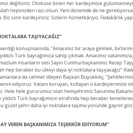
aşımız değilsiniz. Otobüse binen her kardeşimize gülümseme
Allah hepinizden razı olsun. Yeni dönemde de ne gerekiyors
 Biz sizin kardeşiniziz. Sizlerin hizmetkârıyız. Fedakârlık 
İ NOKTALARA TAŞIYACAĞIZ”
ı verdiği konuşmasında, “Amacımız bir araya gelmek, birbirim
ıldızlı Türk bayrağımıza sahip çıkmak. Amacımız vatanımıza, 
, mazlum insanların sesi Sayın Cumhurbaşkanımız Recep Tayy
h hep beraber bu ülkeyi daya iyi noktalara taşıyacağız” ifad
anlara da rahmet dileyen Başkan Büyükkılıç, “Şehitlerimizi
temenni ediyoruz. Vatanı koruyan, kollayan o kardeşlerimize 
ağız. Hele hele gururumuz olan hemşehrimiz Savunma Bakamım
ıldızlı Türk bayrağımızın etrafında hep beraber kenetlenece
bu güzel şehri daha iyi noktalara taşıma yönünde gayret göst
NAY VEREN BAŞKANIMIZA TEŞEKKÜR EDİYORUM”