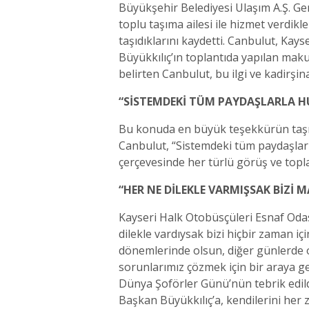
Büyükşehir Belediyesi Ulaşım A.Ş. G
toplu taşıma ailesi ile hizmet verdik
taşıdıklarını kaydetti. Canbulut, Kay
Büyükkılıç’ın toplantıda yapılan maku
belirten Canbulut, bu ilgi ve kadirşin
“SİSTEMDEKİ TÜM PAYDAŞLARLA H
Bu konuda en büyük teşekkürün taşıd
Canbulut, “Sistemdeki tüm paydaşlarl
çerçevesinde her türlü görüş ve topl
“HER NE DİLEKLE VARMIŞSAK BİZİ
Kayseri Halk Otobüsçüleri Esnaf Oda
dilekle vardıysak bizi hiçbir zaman 
dönemlerinde olsun, diğer günlerde o
sorunlarımız çözmek için bir araya g
Dünya Şoförler Günü’nün tebrik edild
Başkan Büyükkılıç’a, kendilerini her 