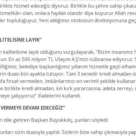
rlikte hizmet edeceğiz diyoruz. Birlikte bu şehre sahip çıkaca
hizmetkârı olan, onlara faydalı olandır diye buyurur Allah resu
er topluluğuyuz. Yeni aldığımız otobüsün direksiyonuna geçt
İTELİSİNE LAYIK”
n kalitelisine layık olduğunu vurgulayarak, “Bizim insanımız hi
lun. En az 500 milyon TL Ulaşım A.Ş’mizi sübvanse ediyoruz. S
iğimiz, belediye başkanlığımız yıllarım hizmetle geçti elhamd
rin duası bizi ayakta tutuyor. Tam 3 senedir kredi almadan si
rafa fırsat vermeden, imkânlarımızı en verimli şekilde kullan
 birlikte kredi almadan, kılı kırk yararcasına, adeta zerreyi
eye çalışıyoruz” ifadelerini kullandı.
 VERMEYE DEVAM EDECEĞİZ”
dile getiren Başkan Büyükkılıç, şunları söyledi:
rı sizin duasıyla yaptık. Sizlerin bize sahip çıkmasıyla yaptı