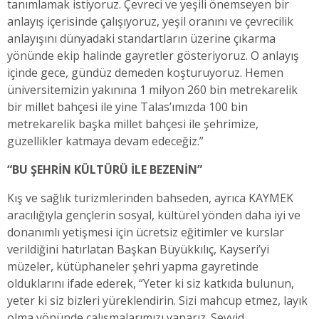
tanımlamak istiyoruz. Çevreci ve yeşili önemseyen bir
anlayış içerisinde çalışıyoruz, yeşil oranını ve çevrecilik
anlayışını dünyadaki standartların üzerine çıkarma
yönünde ekip halinde gayretler gösteriyoruz. O anlayış
içinde gece, gündüz demeden koşturuyoruz. Hemen
üniversitemizin yakınına 1 milyon 260 bin metrekarelik
bir millet bahçesi ile yine Talas’ımızda 100 bin
metrekarelik başka millet bahçesi ile şehrimize,
güzellikler katmaya devam edeceğiz.”
“BU ŞEHRİN KÜLTÜRÜ İLE BEZENİN”
Kış ve sağlık turizmlerinden bahseden, ayrıca KAYMEK
aracılığıyla gençlerin sosyal, kültürel yönden daha iyi ve
donanımlı yetişmesi için ücretsiz eğitimler ve kurslar
verildiğini hatırlatan Başkan Büyükkılıç, Kayseri’yi
müzeler, kütüphaneler şehri yapma gayretinde
olduklarını ifade ederek, “Yeter ki siz katkıda bulunun,
yeter ki siz bizleri yüreklendirin. Sizi mahcup etmez, layık
olma yönünde çalışmalarımızı yaparız. Seyyid