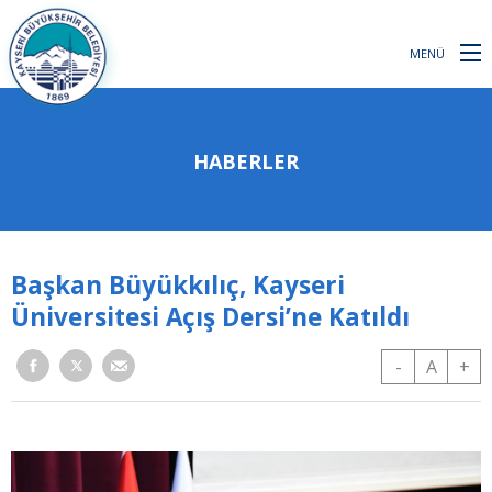
MENÜ
HABERLER
Başkan Büyükkılıç, Kayseri
Üniversitesi Açış Dersi’ne Katıldı
-
A
+