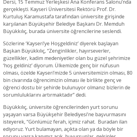
Dersi, 15 Temmuz Yerleşkesi Ana Konferans Salonu’nda
gerçekleşti. Kayseri Üniversitesi Rektörü Prof. Dr.
Kurtuluş Karamustafa tarafından üniversite girişinde
karşılanan Büyükşehir Belediye Başkanı Dr. Memduh
Büyükkılıç, burada üniversite öğrencilerine seslendi.
Sözlerine ‘Kayseri’ye Hoşgeldiniz’ diyerek başlayan
Başkan Büyükkılıç, “Zenginlikler, hayırseverler,
güzellikler, kadim medeniyetler olan bu güzel şehrimize
‘hoş geldiniz’ diyorum. Ülkemizde genç bir nüfusun
olması, özelde Kayseri’mizde 5 üniversitemizin olması, 80
bin civarında öğrencimizin olması ile birlikte genç ve
öğrenci dostu bir şehirde bulunuyor olmanız bizlerin de
sorumluluklarını artırmaktadır” dedi.
Büyükkılıç, üniversite öğrencilerinden yurt sorunu
yaşayan varsa Büyükşehir Belediyesi’ne başvurmasını
isteyerek, “Gönlümüz ferah, içimiz rahat. Buradan ilan
ediyoruz. Yurt bulamayan, açıkta olan ya da böyle bir
sorunu varsa kapımız açık, buyursunlar, gelsinler,