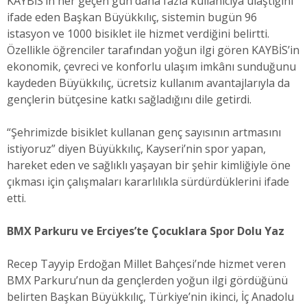
KAYBİS’in her geçen gün daha fazla kullanıcıya ulaştığını
ifade eden Başkan Büyükkılıç, sistemin bugün 96
istasyon ve 1000 bisiklet ile hizmet verdiğini belirtti.
Özellikle öğrenciler tarafından yoğun ilgi gören KAYBİS’in
ekonomik, çevreci ve konforlu ulaşım imkânı sunduğunu
kaydeden Büyükkılıç, ücretsiz kullanım avantajlarıyla da
gençlerin bütçesine katkı sağladığını dile getirdi.
“Şehrimizde bisiklet kullanan genç sayısının artmasını
istiyoruz” diyen Büyükkılıç, Kayseri’nin spor yapan,
hareket eden ve sağlıklı yaşayan bir şehir kimliğiyle öne
çıkması için çalışmaları kararlılıkla sürdürdüklerini ifade
etti.
BMX Parkuru ve Erciyes’te Çocuklara Spor Dolu Yaz
Recep Tayyip Erdoğan Millet Bahçesi’nde hizmet veren
BMX Parkuru’nun da gençlerden yoğun ilgi gördüğünü
belirten Başkan Büyükkılıç, Türkiye’nin ikinci, İç Anadolu