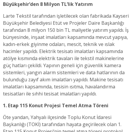
Büyükşehir’den 8 Milyon TL’lik Yatırım
Larte Tekstil tarafından işletilecek olan fabrikada Kayseri
Büyükşehir Belediyesi Etüt ve Projeler Daire Başkanlığı
tarafından 8 milyon 150 bin TL maliyetle yatırım yapıldı. İş
bünyesinde, inşaat imalatları kapsamında mevcut yapıya,
kadın-erkek giyinme odaları, mescit, teknik ve ıslak
hacimler yapıldı. Elektrik tesisatı imalatları kapsamında
atölye kısmında elektrik tavaları ile tekstil makinelerine
güç hatları çekildi. Yapının geneli için güvenlik kamera
sistemleri, yangın alarm sistemleri ve data hatlarının da
bulunduğu zayıf akım imalatları yapıldı. Makine tesisatı
imalatları kapsamında, tesisin ısıtma, havalandırma
tesisatları ile sıhhi tesisat imalatları yapıldı.
1. Etap 115 Konut Projesi Temel Atma Töreni
Öte yandan, Yahyalı ilçesinde Toplu Konut İdaresi
Başkanlığı (TOKİ) tarafından hayata geçirilecek olan 1.
Etap 115 Konut Projesi’nin temel atma töreni protokol