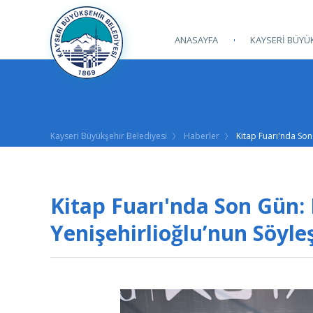
ANASAYFA
KAYSERİ BÜYÜK
Kayseri Büyükşehir Belediyesi
Haberler
Kitap Fuarı'nda Son 
Kitap Fuarı'nda Son Gün:
Yenişehirlioğlu’nun Söyleş