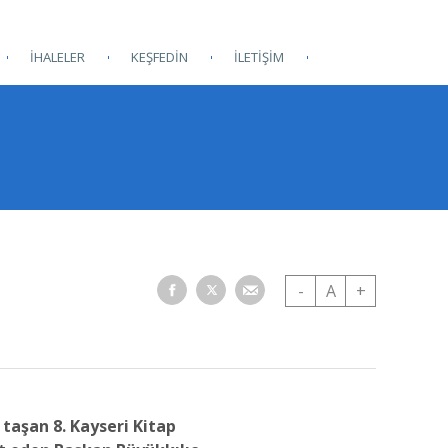
İHALELER
KEŞFEDİN
İLETİŞİM
-
A
+
taşan 8. Kayseri Kitap