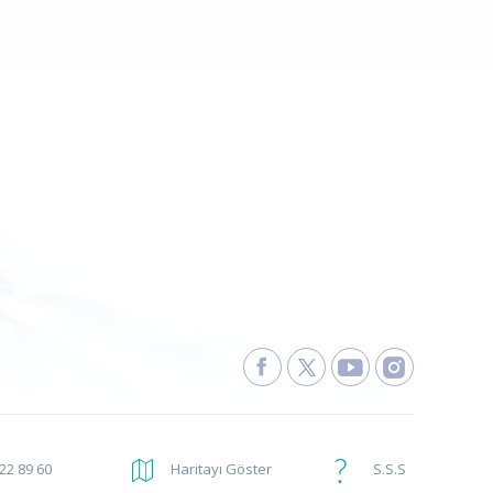
222 89 60
Haritayı Göster
S.S.S