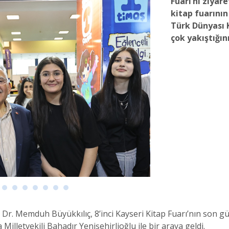
Fuarı’nı ziyar
kitap fuarını
Türk Dünyası 
çok yakıştığını
Dr. Memduh Büyükkılıç, 8’inci Kayseri Kitap Fuarı’nın son 
illetvekili Bahadır Yenişehirlioğlu ile bir araya geldi.