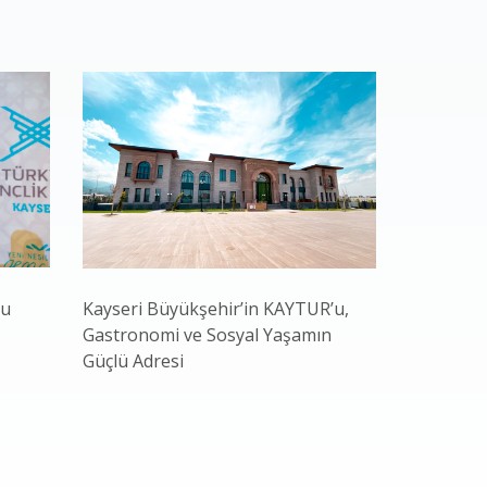
nu
Kayseri Büyükşehir’in KAYTUR’u,
Bakan Yar
Gastronomi ve Sosyal Yaşamın
Başkan Bü
Güçlü Adresi