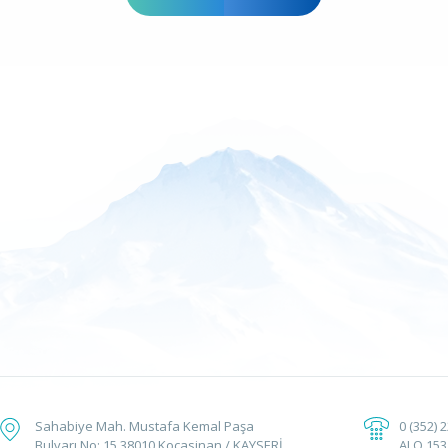
Sahabiye Mah. Mustafa Kemal Paşa
0 (352) 
Bulvarı No: 15 38010 Kocasinan / KAYSERİ
ALO 153