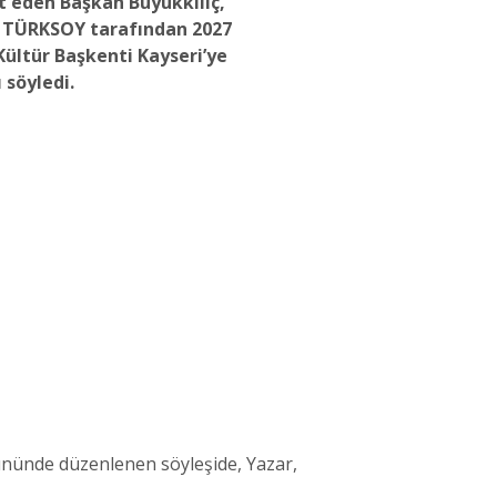
et eden Başkan Büyükkılıç,
n TÜRKSOY tarafından 2027
Kültür Başkenti Kayseri’ye
 söyledi.
gününde düzenlenen söyleşide, Yazar,