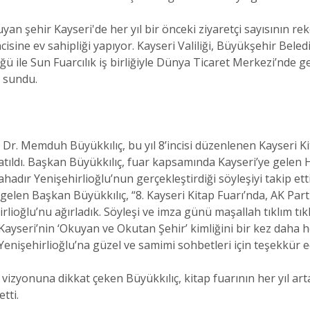
an şehir Kayseri'de her yıl bir önceki ziyaretçi sayısının r
cisine ev sahipliği yapıyor. Kayseri Valiliği, Büyükşehir Beledi
üğü ile Sun Fuarcılık iş birliğiyle Dünya Ticaret Merkezi’nde 
ı sundu.
Dr. Memduh Büyükkılıç, bu yıl 8’incisi düzenlenen Kayseri K
atıldı. Başkan Büyükkılıç, fuar kapsamında Kayseri’ye gelen 
hadır Yenişehirlioğlu’nun gerçekleştirdiği söyleşiyi takip et
gelen Başkan Büyükkılıç, “8. Kayseri Kitap Fuarı’nda, AK Pa
rlioğlu’nu ağırladık. Söyleşi ve imza günü maşallah tıklım tıkl
Kayseri’nin ‘Okuyan ve Okutan Şehir’ kimliğini bir kez daha h
enişehirlioğlu’na güzel ve samimi sohbetleri için teşekkür 
vizyonuna dikkat çeken Büyükkılıç, kitap fuarının her yıl arta
tti.