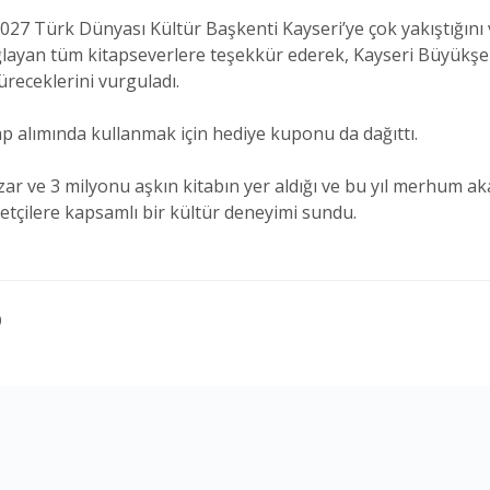
27 Türk Dünyası Kültür Başkenti Kayseri’ye çok yakıştığını
ayan tüm kitapseverlere teşekkür ederek, Kayseri Büyükşehi
receklerini vurguladı.
ap alımında kullanmak için hediye kuponu da dağıttı.
ar ve 3 milyonu aşkın kitabın yer aldığı ve bu yıl merhum ak
aretçilere kapsamlı bir kültür deneyimi sundu.
0