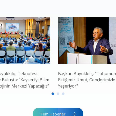
yükkılıç, Teknofest
Başkan Büyükkılıç: "Tohumu
e Buluştu: “Kayseri’yi Bilim
Ektiğimiz Umut, Gençlerimizle
ojinin Merkezi Yapacağız”
Yeşeriyor"
Tüm Haberler