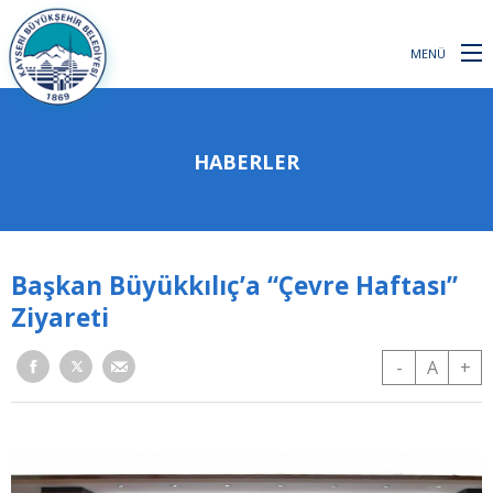
MENÜ
HABERLER
Başkan Büyükkılıç’a “Çevre Haftası”
Ziyareti
-
A
+