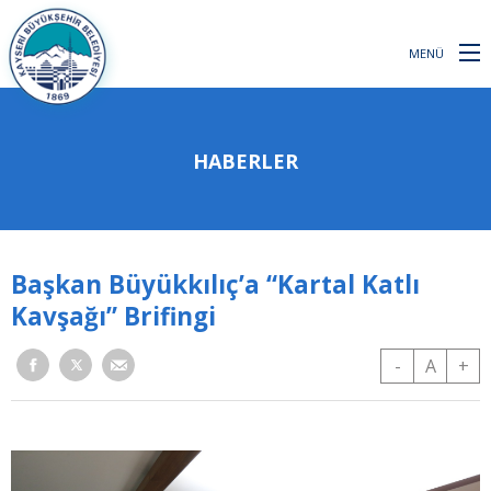
MENÜ
HABERLER
Başkan Büyükkılıç’a “Kartal Katlı
Kavşağı” Brifingi
-
A
+