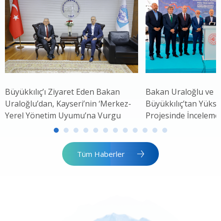
Büyükkılıç’ı Ziyaret Eden Bakan
Bakan Uraloğlu ve 
Uraloğlu’dan, Kayseri’nin ‘Merkez-
Büyükkılıç’tan Yükse
Yerel Yönetim Uyumu’na Vurgu
Projesinde İnceleme
Tüm Haberler