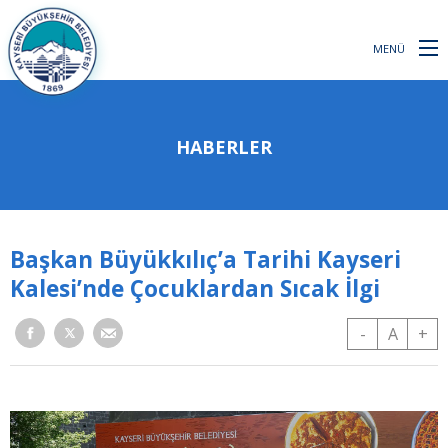
MENÜ
HABERLER
Başkan Büyükkılıç’a Tarihi Kayseri
Kalesi’nde Çocuklardan Sıcak İlgi
-
A
+