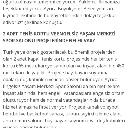
uğurlu olmasını temenni ediyorum. Yüklenici firmamıza
teşekkür ediyoruz. Ayrıca Büyükşehir Belediyemizin
kıymetli ekibine de bu gayretlerinden dolayı teşekkür
ediyoruz” şeklinde konuştu.
2 ADET TENİS KORTU VE ENGELSİZ YAŞAM MERKEZİ
SPOR SALONU PROJELERİNDE NELER VAR?
Türkiye’ye örnek gösterilecek bu önemli projelerden
olan 2 adet kapalı tenis kortu projesinde her bir tenis
kortu 665 metrekareye sahip olan ve inşaat alanı bin 450
metrekarede yapıldı. Projede bay-bayan soyunma
odaları, duş kabinleri ve idari ofisler bulunuyor. Ayrıca
Engelsiz Yaşam Merkezi Spor Salonu da bin metrekare
inşaat alanında, hem engelli vatandaşlara engelsiz ortam
oluşturuyor hem de normal vatandaşların da burada
hizmet almasına fırsat veriyor. Projede kapalı voleybol,
hentbol ve basketbol sahası, tribün-seyirci izleme alanı,
antrenman salonu, bay-bayan soyunma-wc-duş kabinleri
ve idari ofisler bulunuyor.