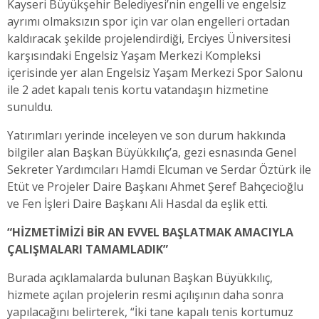
Kayseri Büyükşehir Belediyesi’nin engelli ve engelsiz
ayrımı olmaksızın spor için var olan engelleri ortadan
kaldıracak şekilde projelendirdiği, Erciyes Üniversitesi
karşısındaki Engelsiz Yaşam Merkezi Kompleksi
içerisinde yer alan Engelsiz Yaşam Merkezi Spor Salonu
ile 2 adet kapalı tenis kortu vatandaşın hizmetine
sunuldu.
Yatırımları yerinde inceleyen ve son durum hakkında
bilgiler alan Başkan Büyükkılıç’a, gezi esnasında Genel
Sekreter Yardımcıları Hamdi Elcuman ve Serdar Öztürk ile
Etüt ve Projeler Daire Başkanı Ahmet Şeref Bahçecioğlu
ve Fen İşleri Daire Başkanı Ali Hasdal da eşlik etti.
“HİZMETİMİZİ BİR AN EVVEL BAŞLATMAK AMACIYLA
ÇALIŞMALARI TAMAMLADIK”
Burada açıklamalarda bulunan Başkan Büyükkılıç,
hizmete açılan projelerin resmi açılışının daha sonra
yapılacağını belirterek, “İki tane kapalı tenis kortumuz