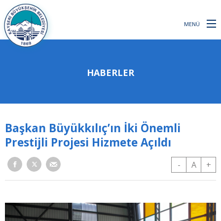
MENÜ
HABERLER
Başkan Büyükkılıç’ın İki Önemli
Prestijli Projesi Hizmete Açıldı
-
A
+