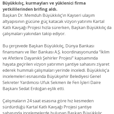
Büyükkılıç, kurmayları ve yüklenici firma
yetkililerinden brifing aldı.
Başkan Dr. Memduh Büyükkılıç’ın Kayseri ulaşım
altyapısının gücüne güç katacak vizyon yatırımı Kartal
Katlı Kavşağı Projesi hızla sürerken, Başkan Büyükkılıç da
çalışmaları yakından takip ediyor.
Bu çerçevede Başkan Büyükkılıç, Dünya Bankası
finansmanı ve İller Bankası A.Ş. koordinasyonunda “İklim
ve Afetlere Dayanıklı Şehirler Projesi” kapsamında
hayata geçirilen vizyon yatırımın şantiye sahasını ziyaret
ederek hummalı çalışmaları yerinde inceledi. Büyükkılıç’a
incelemeleri esnasında Büyükşehir Belediyesi Genel
Sekreter Yardımcısı Ufuk Sekmen ile Fen İşleri Daire
Başkanı Sedat Erdoğan eşlik etti.
Çalışmaların 24 saat esasına göre hız kesmeden
sürdürdüğü Kartal Katlı Kavşağı Projesi şantiye
sahasında incelemelerde bulunan Başkan Büyükkılıç,