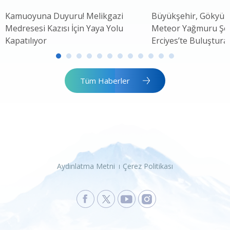
Kamuoyuna Duyuru! Melikgazi
Büyükşehir, Gökyüz
Medresesi Kazısı İçin Yaya Yolu
Meteor Yağmuru Şöle
Kapatılıyor
Erciyes’te Buluştura
Tüm Haberler
Aydınlatma Metni
Çerez Politikası